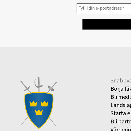
Snabbva
Börja fä
Bli med
Landsla
Starta e
Bli part
Värderi