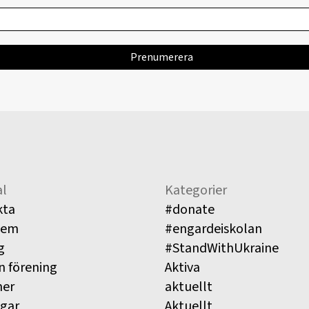
l
Kategorier
kta
#donate
lem
#engardeiskolan
g
#StandWithUkraine
n förening
Aktiva
ner
aktuellt
ngar
Aktuellt