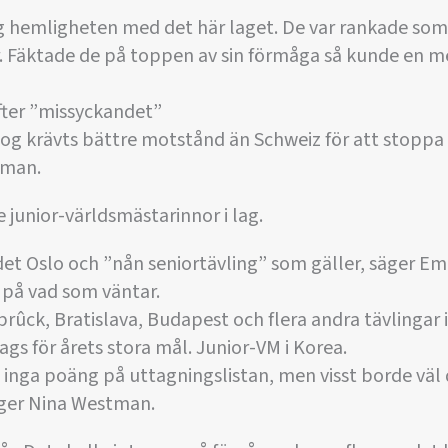
og hemligheten med det här laget. De var rankade som n
ter. Fäktade de på toppen av sin förmåga så kunde en m
efter ”missyckandet”
nog krävts bättre motstånd än Schweiz för att stoppa o
tman.
 junior-världsmästarinnor i lag.
t Oslo och ”nån seniortävling” som gäller, säger Em
l på vad som väntar.
brûck, Bratislava, Budapest och flera andra tävlingar
ags för årets stora mål. Junior-VM i Korea.
n inga poäng på uttagningslistan, men visst borde väl 
äger Nina Westman.