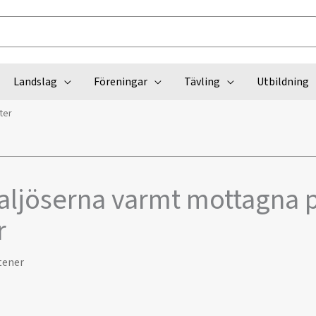
Landslag
Föreningar
Tävling
Utbildning
ter
ljöserna varmt mottagna 
r
tener