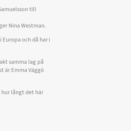
Samuelsson till
säger Nina Westman.
i Europa och då har i
exakt samma lag på
gst är Emma Väggö
hur långt det här