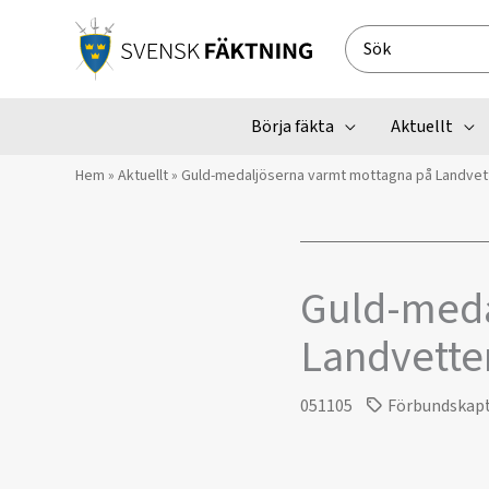
Hoppa
till
Search
innehåll
for:
Börja fäkta
Aktuellt
Hem
»
Aktuellt
»
Guld-medaljöserna varmt mottagna på Landvet
Guld-meda
Landvette
051105
Förbundskap