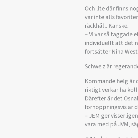
Och lite där finns n
var inte alls favori
räckhåll. Kanske.
– Vi var så taggade 
individuellt att det 
fortsätter Nina Wes
Schweiz är regerande
Kommande helg är de
riktigt verkar ha kol
Därefter är det Osna
förhoppningsvis är d
– JEM ger visserlige
vara med på JVM, s