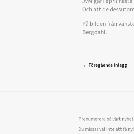
JVM går i april nästa
Och att de dessutom 
På bilden från vän
Bergdahl.
←
Föregående Inlägg
Prenumerera på vårt nyhet
Du missar väl inte att få n