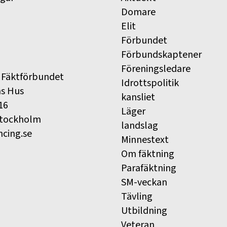
Domare
Elit
Förbundet
Förbundskaptener
Föreningsledare
 Fäktförbundet
Idrottspolitik
ns Hus
kansliet
16
Läger
Stockholm
landslag
ncing.se
Minnestext
Om fäktning
Parafäktning
SM-veckan
Tävling
Utbildning
Veteran