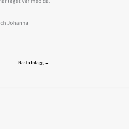
 här laget var med då.
och Johanna
Nästa Inlägg
→