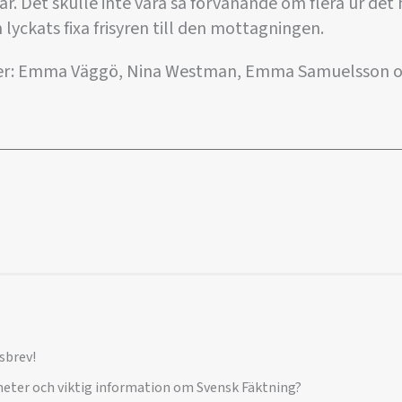
 år. Det skulle inte vara så förvånande om flera ur det
lyckats fixa frisyren till den mottagningen.
ster: Emma Väggö, Nina Westman, Emma Samuelsson 
sbrev!
yheter och viktig information om Svensk Fäktning?