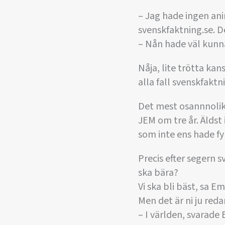
– Jag hade ingen an
svenskfaktning.se. D
– Nån hade väl kunna
Nåja, lite trötta kan
alla fall svenskfaktn
Det mest osannnolik
JEM om tre år. Älds
som inte ens hade fyl
Precis efter segern
ska bära?
Vi ska bli bäst, sa E
Men det är ni ju red
– I världen, svarad