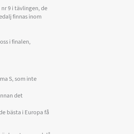
r 9 i tävlingen, de
edalj finnas inom
ss i finalen,
ma S, som inte
 innan det
de bästa i Europa få