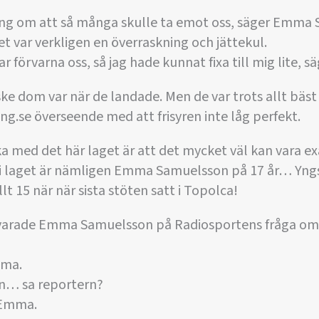
ing om att så många skulle ta emot oss, säger Emma 
et var verkligen en överraskning och jättekul.
r förvarna oss, så jag hade kunnat fixa till mig lite, 
ske dom var när de landade. Men de var trots allt bäst 
ing.se överseende med att frisyren inte låg perfekt.
a med det här laget är att det mycket väl kan vara 
t i laget är nämligen Emma Samuelsson på 17 år… Yn
lt 15 när när sista stöten satt i Topolca!
 svarade Emma Samuelsson på Radiosportens fråga om 
mma.
an… sa reportern?
e Emma.