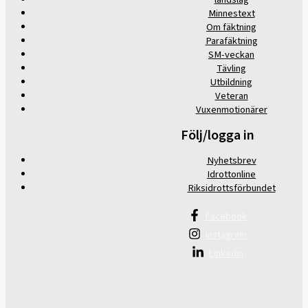
Minnestext
Om fäktning
Parafäktning
SM-veckan
Tävling
Utbildning
Veteran
Vuxenmotionärer
Följ/logga in
Nyhetsbrev
Idrottonline
Riksidrottsförbundet
Facebook
Instagram
Linkedin