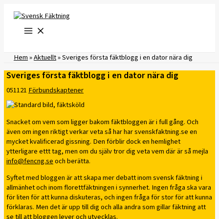
Hoppa
till
innehåll
Hem
»
Aktuellt
»
Sveriges första fäktblogg i en dator nära dig
Sveriges första fäktblogg i en dator nära dig
051121
Förbundskaptener
Snacket om vem som ligger bakom fäktbloggen är i full gång. Och
även om ingen riktigt verkar veta så har har svenskfaktning.se en
mycket kvalificerad gissning. Den förblir dock en hemlighet
ytterligare ettt tag, men om du själv tror dig veta vem där är så mejla
info@fencng.se
och berätta.
Syftet med bloggen är att skapa mer debatt inom svensk fäktning i
allmänhet och inom florettfäktningen i synnerhet. Ingen fråga ska vara
för liten för att kunna diskuteras, och ingen fråga för stor för att kunna
förklaras. Men det är upp till dig och alla andra som gillar fäktning att
se till att bloggen lever och utvecklas.