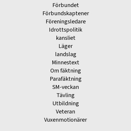
Förbundet
Förbundskaptener
Föreningsledare
Idrottspolitik
kansliet
Läger
landslag
Minnestext
Om fäktning
Parafäktning
SM-veckan
Tävling
Utbildning
Veteran
Vuxenmotionärer