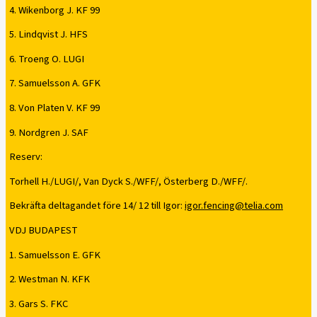
4. Wikenborg J. KF 99
5. Lindqvist J. HFS
6. Troeng O. LUGI
7. Samuelsson A. GFK
8. Von Platen V. KF 99
9. Nordgren J. SAF
Reserv:
Torhell H./LUGI/, Van Dyck S./WFF/, Österberg D./WFF/.
Bekräfta deltagandet före 14/ 12 till Igor:
igor.fencing@telia.com
VDJ BUDAPEST
1. Samuelsson E. GFK
2. Westman N. KFK
3. Gars S. FKC