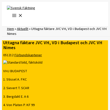
Hoppa
till
innehåll
Hem
»
Aktuellt
»
Uttagna fäktare JVC VH, VD i Budapest och JVC VH
Nimes
Uttagna fäktare JVC VH, VD i Budapest och JVC VH
Nimes
051212
Förbundskaptener
VHJ BUDAPEST
1. Stissel A. FKC
2. Sievert T. SCAR
3. Bergdahl E. A 6
4. Von Platen P. KF 99