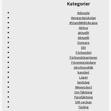
Kategorier
#donate
#engardeiskolan
#StandWithUkraine
Aktiva
aktuellt
Aktuellt
Domare
Elit
Förbundet
Förbundskaptener
Föreningsledare
Idrottspolitik
kansliet
Läger
landslag
Minnestext
Om fäktning
Parafäktning
SM-veckan
Tävling