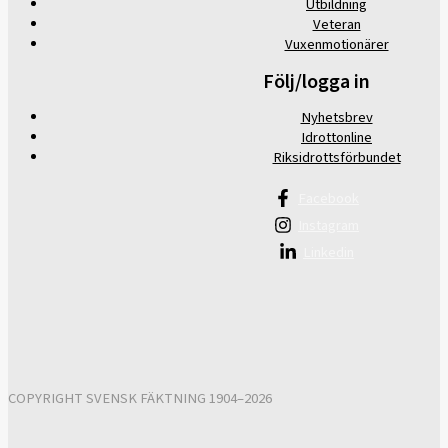
Utbildning
Veteran
Vuxenmotionärer
Följ/logga in
Nyhetsbrev
Idrottonline
Riksidrottsförbundet
Facebook
Instagram
Linkedin
COPYRIGHT SVENSK FÄKTNING 1904–2026