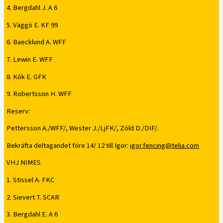
4. Bergdahl J. A 6
5. Väggö E. KF 99
6. Baecklund A. WFF
7. Lewin E. WFF
8. Kók E. GFK
9. Robertsson H. WFF
Reserv:
Pettersson A./WFF/, Wester J./LjFK/, Zöld D./DIF/.
Bekräfta deltagandet före 14/ 12 till Igor:
igor.fencing@telia.com
VHJ NIMES
1. Stissel A. FKC
2. Sievert T. SCAR
3. Bergdahl E. A 6