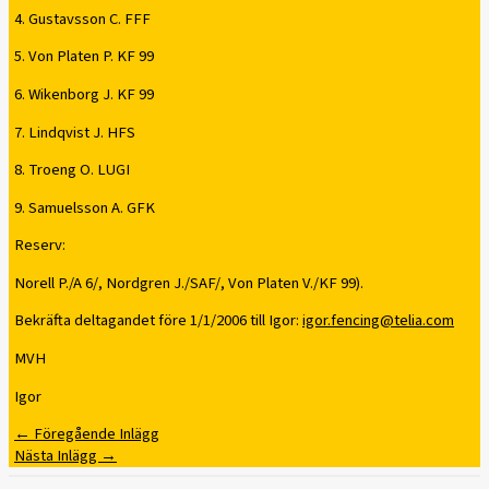
4. Gustavsson C. FFF
5. Von Platen P. KF 99
6. Wikenborg J. KF 99
7. Lindqvist J. HFS
8. Troeng O. LUGI
9. Samuelsson A. GFK
Reserv:
Norell P./A 6/, Nordgren J./SAF/, Von Platen V./KF 99).
Bekräfta deltagandet före 1/1/2006 till Igor:
igor.fencing@telia.com
MVH
Igor
←
Föregående Inlägg
Nästa Inlägg
→