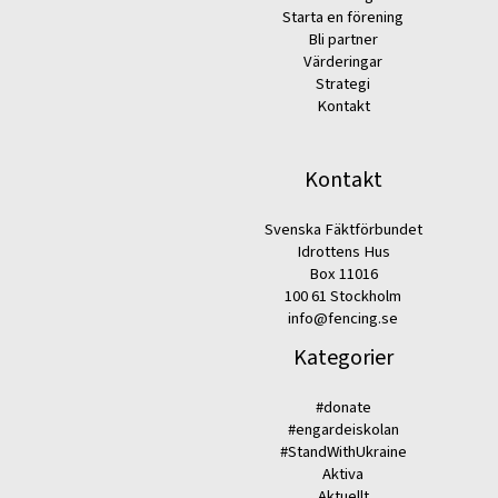
Starta en förening
Bli partner
Värderingar
Strategi
Kontakt
Kontakt
Svenska Fäktförbundet
Idrottens Hus
Box 11016
100 61 Stockholm
info@fencing.se
Kategorier
#donate
#engardeiskolan
#StandWithUkraine
Aktiva
Aktuellt