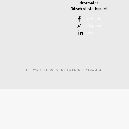
Idrottonline
Riksidrottsförbundet
Facebook
Instagram
Linkedin
COPYRIGHT SVENSK FÄKTNING 1904–2026