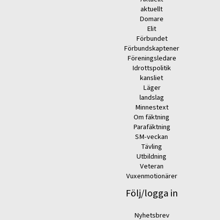
aktuellt
Domare
Elit
Förbundet
Förbundskaptener
Föreningsledare
Idrottspolitik
kansliet
Läger
landslag
Minnestext
Om fäktning
Parafäktning
SM-veckan
Tävling
Utbildning
Veteran
Vuxenmotionärer
Följ/logga in
Nyhetsbrev