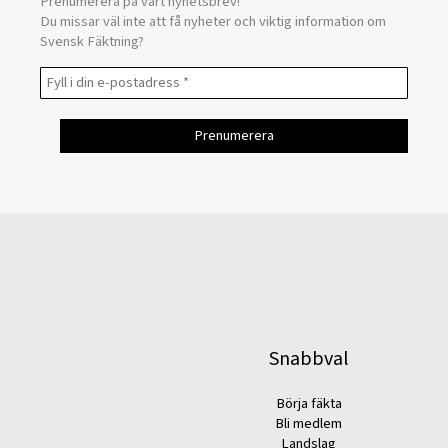
Prenumerera på vårt nyhetsbrev!
Du missar väl inte att få nyheter och viktig information om
Svensk Fäktning?
Snabbval
Börja fäkta
Bli medlem
Landslag