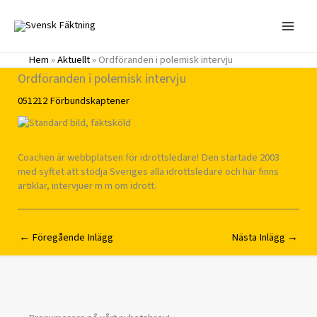
Hoppa
till
innehåll
Hem
»
Aktuellt
»
Ordföranden i polemisk intervju
Ordföranden i polemisk intervju
051212
Förbundskaptener
Coachen är webbplatsen för idrottsledare! Den startade 2003
med syftet att stödja Sveriges alla idrottsledare och här finns
artiklar, intervjuer m m om idrott.
←
Föregående Inlägg
Nästa Inlägg
→