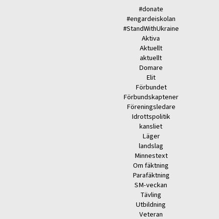
#donate
#engardeiskolan
#StandWithUkraine
Aktiva
Aktuellt
aktuellt
Domare
Elit
Förbundet
Förbundskaptener
Föreningsledare
Idrottspolitik
kansliet
Läger
landslag
Minnestext
Om fäktning
Parafäktning
SM-veckan
Tävling
Utbildning
Veteran