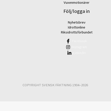
Vuxenmotionärer
Följ/logga in
Nyhetsbrev
Idrottonline
Riksidrottsförbundet
Facebook
Instagram
Linkedin
COPYRIGHT SVENSK FÄKTNING 1904–2026