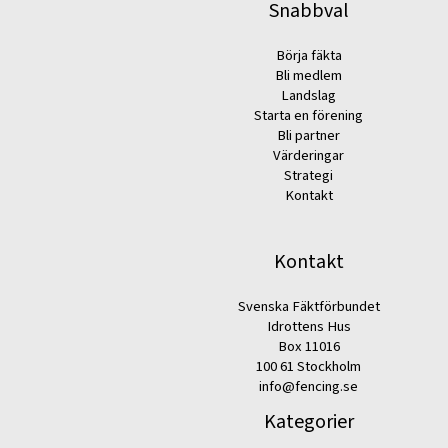
Snabbval
Börja fäkta
Bli medlem
Landslag
Starta en förening
Bli partner
Värderingar
Strategi
Kontakt
Kontakt
Svenska Fäktförbundet
Idrottens Hus
Box 11016
100 61 Stockholm
info@fencing.se
Kategorier