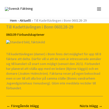
Hoppa
till
innehåll
Hem
»
Aktuellt
»
Till Kadettävlingen i Bonn 060128-29
Till Kadettävlingen i Bonn 060128-29
060109
Förbundskaptener
Till kadettävlingen (damer) i Bonn finns det möjlighet för upp till 8
fäktare att delta. Därför vill vi att de som är intresserade anmäler
sig till kansliet så snart som möjligt (senast den 20/1). Förbundet
har planerat att ställa upp med en ledare (Björne Väggö) och en
domare (Joakim Holmström). Fäktarna reser på egen bekostnad
men vi ser till att alla bor på samma ställe (Bonns vandrarhem
Jugendgästehaus Venusberg). Glöm inte meddela restider till
förbundet.
←
Föregående Inlägg
Nästa Inlägg
→