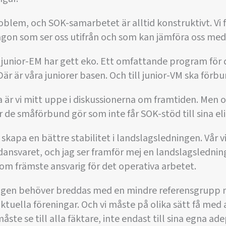
lem, och SOK-samarbetet är alltid konstruktivt. Vi få
ågon som ser oss utifrån och som kan jämföra oss med
 i junior-EM har gett eko. Ett omfattande program för
Där är våra juniorer basen. Och till junior-VM ska förb
 är vi mitt uppe i diskussionerna om framtiden. Men o
 de småförbund gör som inte får SOK-stöd till sina eli
skapa en bättre stabilitet i landslagsledningen. Vår 
ansvaret, och jag ser framför mej en landslagsledni
m främste ansvarig för det operativa arbetet.
gen behöver breddas med en mindre referensgrupp m
tuella föreningar. Och vi måste på olika sätt få med 
te se till alla fäktare, inte endast till sina egna adept