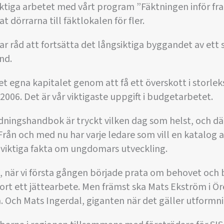
siktiga arbetet med vårt program ”Fäktningen inför fr
t dörrarna till fäktlokalen för fler.
 har råd att fortsätta det långsiktiga byggandet av ett 
nd.
det egna kapitalet genom att få ett överskott i storle
2006. Det är vår viktigaste uppgift i budgetarbetet.
ldningshandbok är tryckt vilken dag som helst, och d
. Från och med nu har varje ledare som vill en katalog 
 viktiga fakta om ungdomars utveckling.
när vi första gången började prata om behovet och bo
rt ett jättearbete. Men främst ska Mats Ekström i Ör
. Och Mats Ingerdal, giganten när det gäller utformni