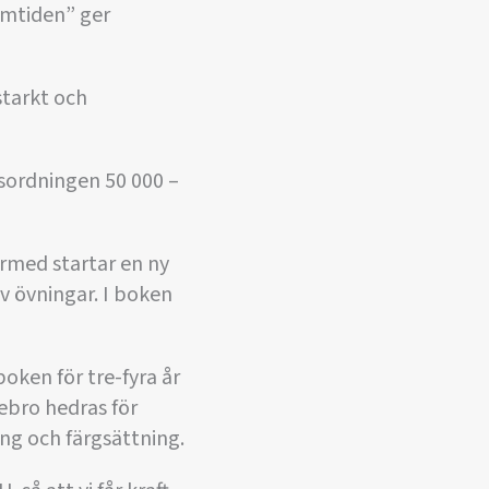
amtiden” ger
starkt och
ksordningen 50 000 –
ärmed startar en ny
av övningar. I boken
ken för tre-fyra år
ebro hedras för
ng och färgsättning.