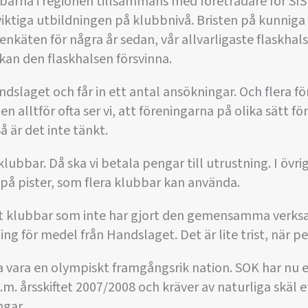
barna i regionen tillsammans med företrädare för SISU, 
viktiga utbildningen på klubbnivå. Bristen på kunniga 
nkäten för några år sedan, vår allvarligaste flaskhals,
 kan den flaskhalsen försvinna.
dslaget och får in ett antal ansökningar. Och flera fö
 alltför ofta ser vi, att föreningarna på olika sätt för
å är det inte tänkt.
klubbar. Då ska vi betala pengar till utrustning. I övrig
å pister, som flera klubbar kan använda.
et klubbar som inte har gjort den gemensamma verks
ng för medel från Handslaget. Det är lite trist, när p
ska vara en olympiskt framgångsrik nation. SOK har nu e
o.m. årsskiftet 2007/2008 och kräver av naturliga skäl
ngar.