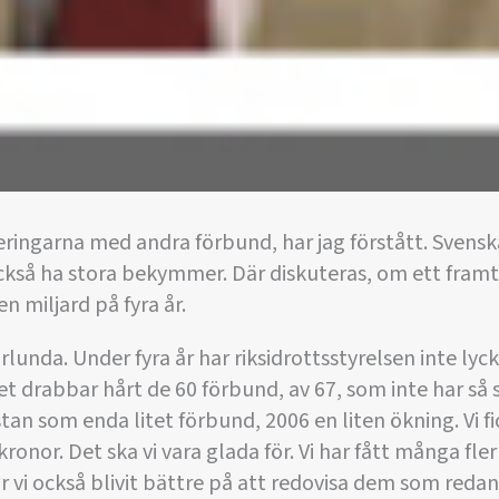
eringarna med andra förbund, har jag förstått. Svens
 också ha stora bekymmer. Där diskuteras, om ett framt
n miljard på fyra år.
rlunda. Under fyra år har riksidrottsstyrelsen inte lyck
t drabbar hårt de 60 förbund, av 67, som inte har så 
stan som enda litet förbund, 2006 en liten ökning. Vi f
kronor. Det ska vi vara glada för. Vi har fått många fle
r vi också blivit bättre på att redovisa dem som redan