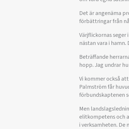
Det är angenäma prob
förbättringar från n
Värjflickornas seger
nästan vara i hamn. 
Beträffande herrarna
hopp. Jag undrar hur
Vi kommer också att 
Palmström får huvud
förbundskaptenen so
Men landslagslednin
elitkompetens och ak
i verksamheten. De mås