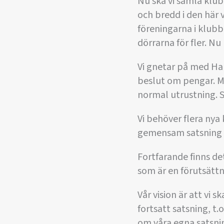
Nu ska vi samla klub
och bredd i den här 
föreningarna i klubbe
dörrarna för fler. Nu
Vi gnetar på med Han
beslut om pengar. Men
normal utrustning. S
Vi behöver flera nya 
gemensam satsning p
Fortfarande finns d
som är en förutsättni
Vår vision är att vi 
fortsatt satsning, t.
om våra egna satsni