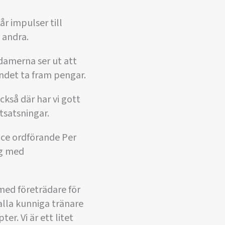
r impulser till
 andra.
 damerna ser ut att
undet ta fram pengar.
ckså där har vi gott
tsatsningar.
vice ordförande Per
ng med
ed företrädare för
alla kunniga tränare
er. Vi är ett litet