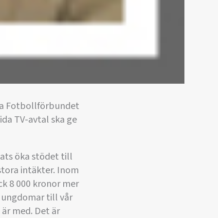
ka Fotbollförbundet
ida TV-avtal ska ge
ats öka stödet till
stora intäkter. Inom
ick 8 000 kronor mer
r ungdomar till vår
 är med. Det är