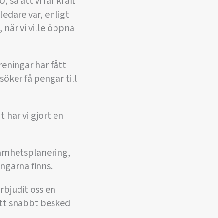
så att vi får kraft
ledare var, enligt
 när vi ville öppna
reningar har fått
söker få pengar till
t har vi gjort en
amhetsplanering,
engarna finns.
rbjudit oss en
 ett snabbt besked