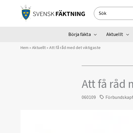
Hoppa
till
Search
innehåll
for:
Börja fäkta
Aktuellt
Hem
»
Aktuellt
»
Att få råd med det viktigaste
Att få råd
060109
Förbundskap