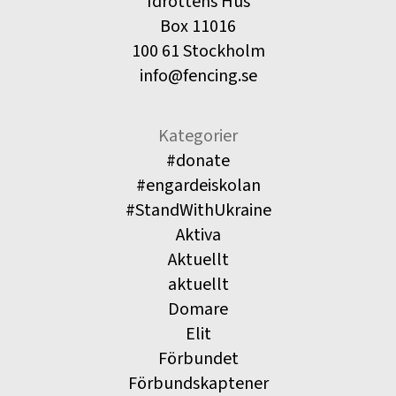
Idrottens Hus
Box 11016
100 61 Stockholm
info@fencing.se
Kategorier
#donate
#engardeiskolan
#StandWithUkraine
Aktiva
Aktuellt
aktuellt
Domare
Elit
Förbundet
Förbundskaptener