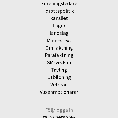
Föreningsledare
Idrottspolitik
kansliet
Läger
landslag
Minnestext
Om fäktning
Parafäktning
SM-veckan
Tävling
Utbildning
Veteran
Vuxenmotionärer
Följ/logga in
Nyhetsbrev