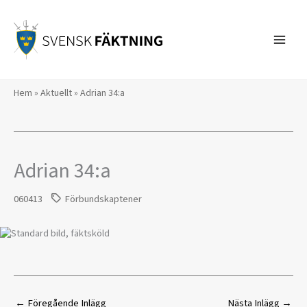
Hoppa
till
innehåll
Hem
»
Aktuellt
»
Adrian 34:a
Adrian 34:a
060413
Förbundskaptener
←
Föregående Inlägg
Nästa Inlägg
→