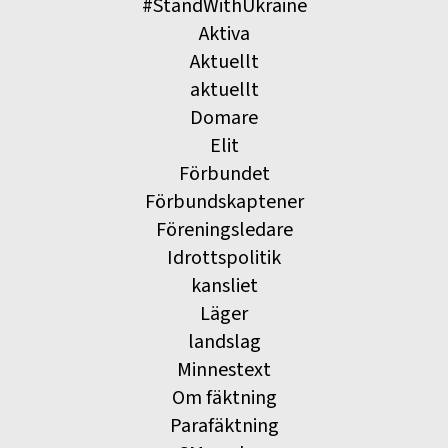
#StandWithUkraine
Aktiva
Aktuellt
aktuellt
Domare
Elit
Förbundet
Förbundskaptener
Föreningsledare
Idrottspolitik
kansliet
Läger
landslag
Minnestext
Om fäktning
Parafäktning