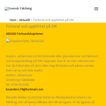
Hoppa
till
innehåll
Hem
»
Aktuellt
»
Förlorat och upphittat på SM
Förlorat och upphittat på SM
060426
Förbundskaptener
Anders Johansson (GFK) förlorade eller glömde kvar sin fäktväst
och kroppsledning på SM i Uppsala. Det är en stor vänsterväst.
Har du hittat den så skriv eller ring till Anders på adress nedan.
Den var ny och inte märkt.
Anders Johansson
Göteborg Fäktklubb
tel. 0736-812183
boanders74@hotmail.com
Marielle Walter (LUGI) har hittat en Allstarplastron (Herr) i sin
fäktbag och vill lämna tillbaka den till sin ägare. Är du ägaren så