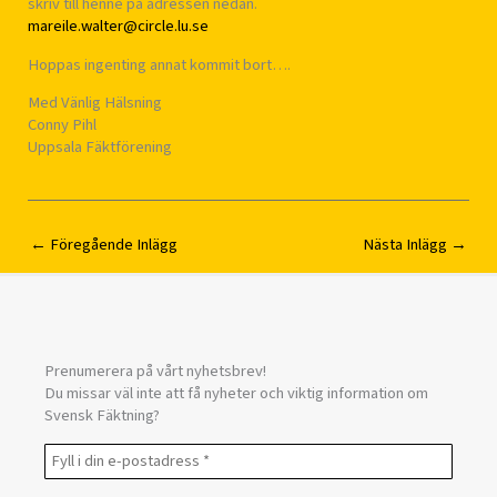
skriv till henne på adressen nedan.
mareile.walter@circle.lu.se
Hoppas ingenting annat kommit bort….
Med Vänlig Hälsning
Conny Pihl
Uppsala Fäktförening
←
Föregående Inlägg
Nästa Inlägg
→
Prenumerera på vårt nyhetsbrev!
Du missar väl inte att få nyheter och viktig information om
Svensk Fäktning?