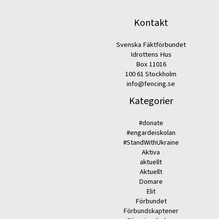
Kontakt
Svenska Fäktförbundet
Idrottens Hus
Box 11016
100 61 Stockholm
info@fencing.se
Kategorier
#donate
#engardeiskolan
#StandWithUkraine
Aktiva
aktuellt
Aktuellt
Domare
Elit
Förbundet
Förbundskaptener