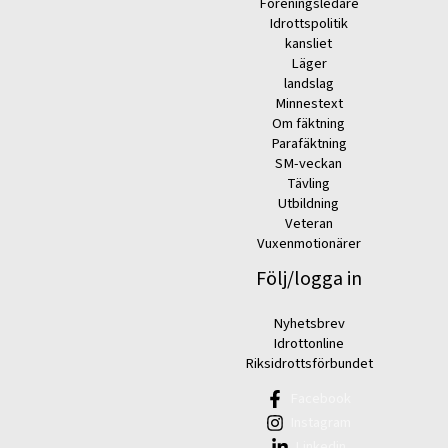
Föreningsledare
Idrottspolitik
kansliet
Läger
landslag
Minnestext
Om fäktning
Parafäktning
SM-veckan
Tävling
Utbildning
Veteran
Vuxenmotionärer
Följ/logga in
Nyhetsbrev
Idrottonline
Riksidrottsförbundet
Facebook
Instagram
Linkedin