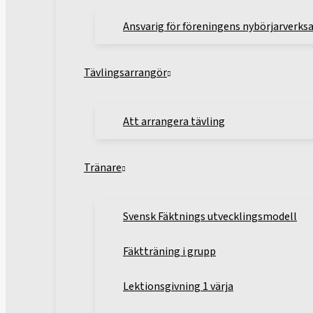
Ansvarig för föreningens nybörjarverk
Tävlingsarrangör
Att arrangera tävling
Tränare
Svensk Fäktnings utvecklingsmodell
Fäktträning i grupp
Lektionsgivning 1 värja