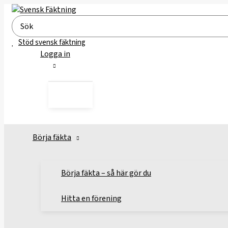
Hoppa
till
Search
innehåll
for:
Stöd svensk fäktning
Logga in
Börja fäkta
Börja fäkta – så här gör du
Hitta en förening