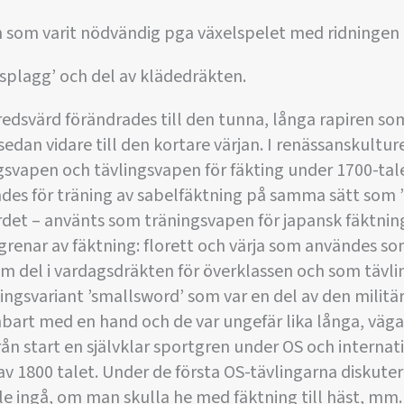
 som varit nödvändig pga växelspelet med ridningen
splagg’ och del av klädedräkten.
redsvärd förändrades till den tunna, långa rapiren s
edan vidare till den kortare värjan. I renässanskultu
gsvapen och tävlingsvapen för fäkting under 1700-ta
ndes för träning av sabelfäktning på samma sätt som 
et – använts som träningsvapen för japansk fäktning
grenar av fäktning: florett och värja som användes som
m del i vardagsdräkten för överklassen och som tävli
ingsvariant ’smallsword’ som var en del av den militär
art med en hand och de var ungefär lika långa, väga
rån start en självklar sportgren under OS och internat
av 1800 talet. Under de första OS-tävlingarna diskuter
e ingå, om man skulla he med fäktning till häst, mm. 