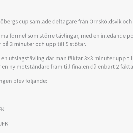
öbergs cup samlade deltagare från Örnsköldsvik och
mma formel som större tävlingar, med en inledande p
 på 3 minuter och upp till 5 stötar.
 en utslagstävling där man fäktar 3×3 minuter upp till
 en ny motståndare fram till finalen då enbart 2 fäkta
ingen blev följande:
FK
 UFK