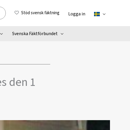
Stöd svensk fäktning
Logga in
Svenska Fäktförbundet
es den 1