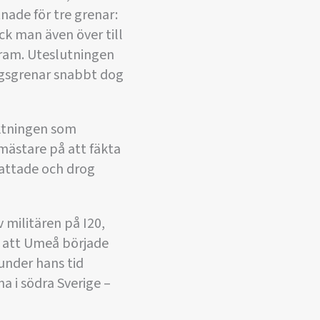
nade för tre grenar:
ck man även över till
gram. Uteslutningen
ingsgrenar snabbt dog
äktningen som
tmästare på att fäkta
attade och drog
 militären på I20,
d att Umeå började
under hans tid
a i södra Sverige –