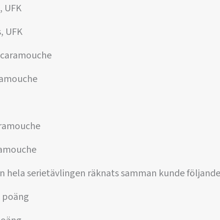
, UFK
s, UFK
 Scaramouche
aramouche
caramouche
aramouche
n hela serietävlingen räknats samman kunde följande
7 poäng