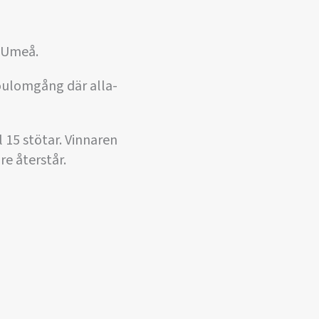
 Umeå.
oulomgång där alla-
 15 stötar. Vinnaren
re återstår.