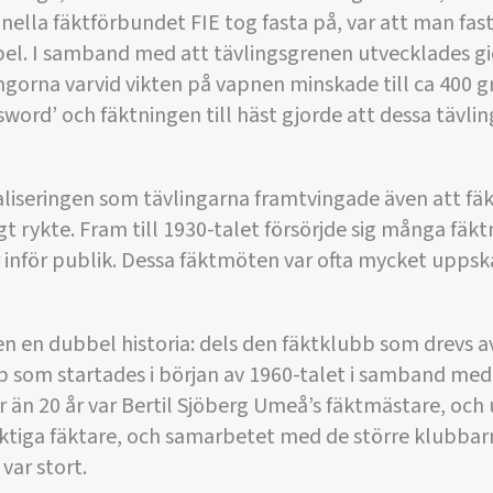
nella fäktförbundet FIE tog fasta på, var att man fast
abel. I samband med att tävlingsgrenen utvecklades gi
ingorna varvid vikten på vapnen minskade till ca 400 
sword’ och fäktningen till häst gjorde att dessa tävl
aliseringen som tävlingarna framtvingade även att f
gt rykte. Fram till 1930-talet försörjde sig många fäk
inför publik. Dessa fäktmöten var ofta mycket uppsk
n en dubbel historia: dels den fäktklubb som drevs av
 som startades i början av 1960-talet i samband me
 än 20 år var Bertil Sjöberg Umeå’s fäktmästare, och 
ktiga fäktare, och samarbetet med de större klubbarn
var stort.