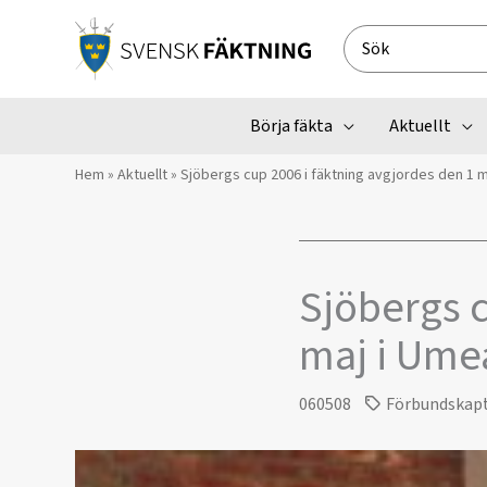
Hoppa
till
Search
innehåll
for:
Börja fäkta
Aktuellt
Hem
»
Aktuellt
»
Sjöbergs cup 2006 i fäktning avgjordes den 1 m
Sjöbergs c
maj i Ume
060508
Förbundskap