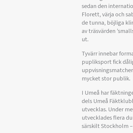
sedan den internatio
Florett, värja och s
de tunna, böjliga kl
av träsvärden ’small
ut.
Tyvärr innebar form
pupliksport fick dåli
uppvisningsmatcher 
mycket stor publik.
I Umeå har fäktninge
dels Umeå Fäktklubb
utvecklas. Under mer
utvecklades flera du
särskilt Stockholm – 