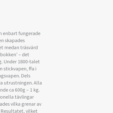
om enbart fungerade
ren skapades
let medan träsvärd
’bokken’ – det
. Under 1800-talet
 stickvapen, ffa i
ngsvapen. Dels
a utrustningen. Alla
nde ca 600g – 1 kg.
ionella tävlingar
ades vilka grenar av
Resultatet, vilket