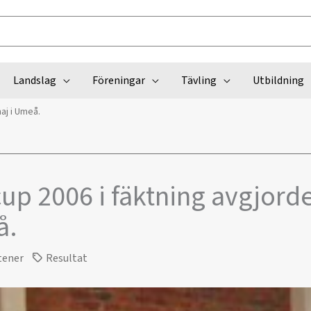
Landslag
Föreningar
Tävling
Utbildning
aj i Umeå.
up 2006 i fäktning avgjord
å.
tener
Resultat