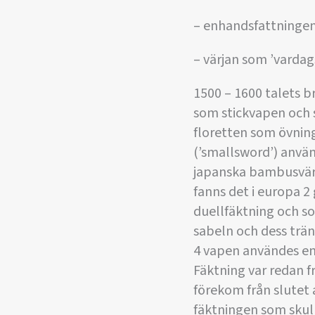
– enhandsfattningen
– värjan som ’vardag
1500 – 1600 talets b
som stickvapen och s
floretten som övnin
(’smallsword’) anvä
japanska bambusvärd
fanns det i europa 2 
duellfäktning och so
sabeln och dess trän
4 vapen användes enb
Fäktning var redan f
förekom från slutet 
fäktningen som skull