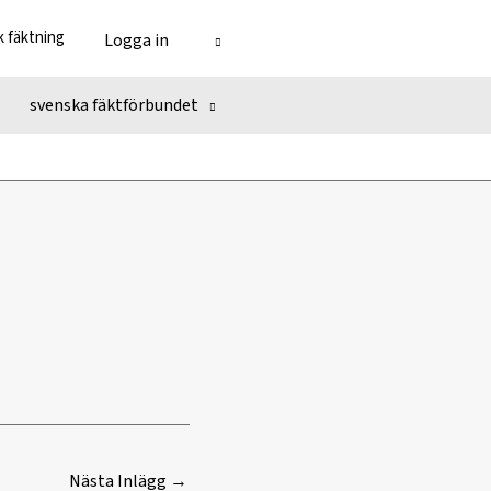
 fäktning
Logga in
svenska fäktförbundet
Nästa Inlägg
→