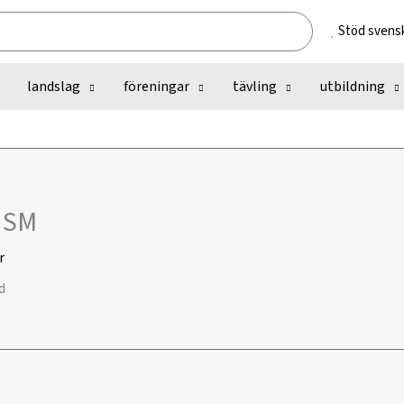
Stöd svensk
landslag
föreningar
tävling
utbildning
 USM
r