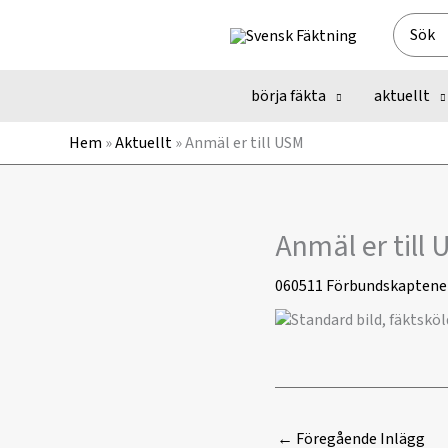
Hoppa
Search
till
for:
innehåll
börja fäkta
aktuellt
Hem
»
Aktuellt
»
Anmäl er till USM
Anmäl er till
060511
Förbundskaptene
←
Föregående Inlägg