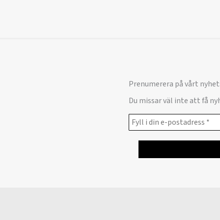
Prenumerera på vårt nyhet
Du missar väl inte att få n