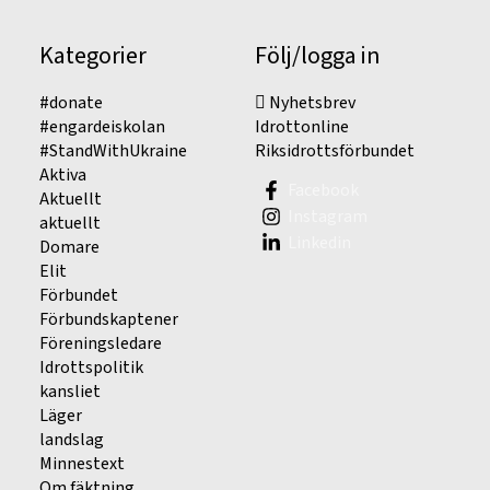
Kategorier
Följ/logga in
#donate
Nyhetsbrev
#engardeiskolan
Idrottonline
#StandWithUkraine
Riksidrottsförbundet
Aktiva
Facebook
Aktuellt
Instagram
aktuellt
Linkedin
Domare
Elit
Förbundet
Förbundskaptener
Föreningsledare
Idrottspolitik
kansliet
Läger
landslag
Minnestext
Om fäktning