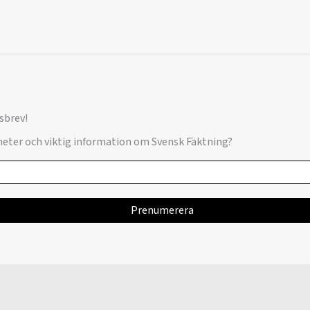
sbrev!
yheter och viktig information om Svensk Fäktning?