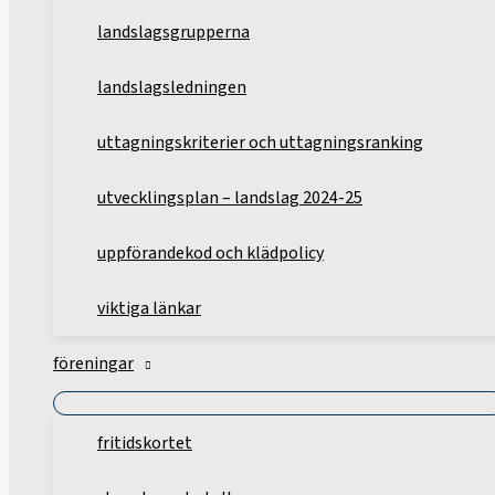
landslagsgrupperna
landslagsledningen
uttagningskriterier och uttagningsranking
utvecklingsplan – landslag 2024-25
uppförandekod och klädpolicy
viktiga länkar
föreningar
fritidskortet