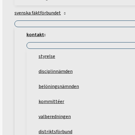
svenska fäktförbundet
kontakt
styrelse
disciplinnämden
belöningsnämnden
kommittéer
valberedningen
distriktsförbund