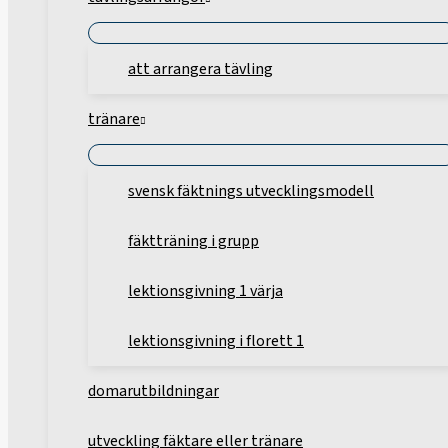
att arrangera tävling
tränare
svensk fäktnings utvecklingsmodell
fäktträning i grupp
lektionsgivning 1 värja
lektionsgivning i florett 1
domarutbildningar
utveckling fäktare eller tränare