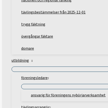
nationell och regional ranking
tävlingsbestämmelser från 2025-12-01
trygg fäktning
övergångar fäktare
domare
utbildning
föreningsledare
ansvarig för föreningens nybörjarverksamhet
tävlingsarrangör