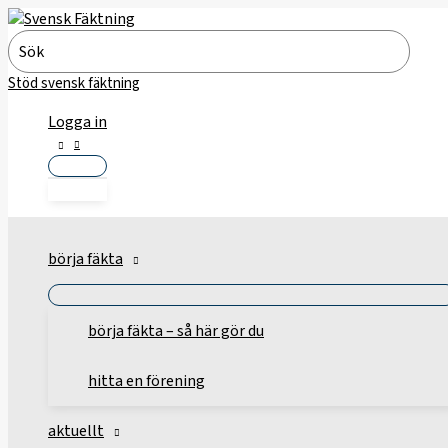
Hoppa
till
Search
innehåll
for:
Stöd svensk fäktning
Logga in
börja fäkta
börja fäkta – så här gör du
hitta en förening
aktuellt