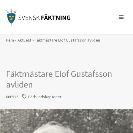
Hoppa
till
innehåll
Hem
»
Aktuellt
»
Fäktmästare Elof Gustafsson avliden
Fäktmästare Elof Gustafsson
avliden
060515
Förbundskaptener