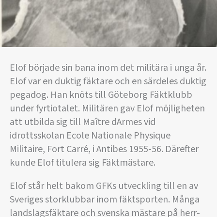
Elof började sin bana inom det militära i unga år.
Elof var en duktig fäktare och en särdeles duktig
pegadog. Han knöts till Göteborg Fäktklubb
under fyrtiotalet. Militären gav Elof möjligheten
att utbilda sig till Maître dArmes vid
idrottsskolan Ecole Nationale Physique
Militaire, Fort Carré, i Antibes 1955-56. Därefter
kunde Elof titulera sig Fäktmästare.
Elof står helt bakom GFKs utveckling till en av
Sveriges storklubbar inom fäktsporten. Många
landslagsfäktare och svenska mästare på herr-