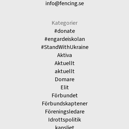
info@fencing.se
Kategorier
#donate
#engardeiskolan
#StandWithUkraine
Aktiva
Aktuellt
aktuellt
Domare
Elit
Förbundet
Förbundskaptener
Föreningsledare
Idrottspolitik
kansliet