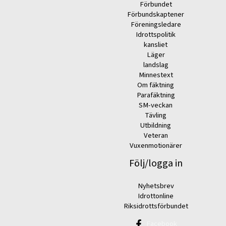
Förbundet
Förbundskaptener
Föreningsledare
Idrottspolitik
kansliet
Läger
landslag
Minnestext
Om fäktning
Parafäktning
SM-veckan
Tävling
Utbildning
Veteran
Vuxenmotionärer
Följ/logga in
Nyhetsbrev
Idrottonline
Riksidrottsförbundet
Facebook