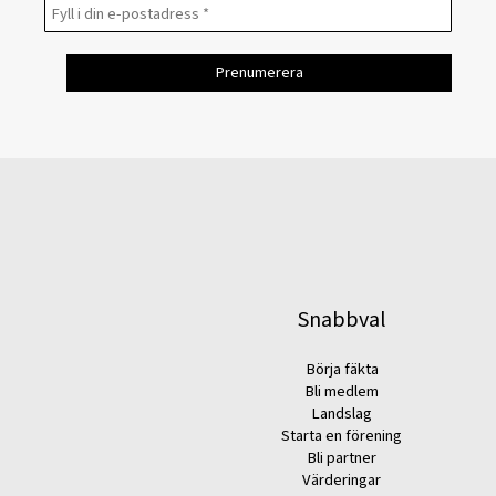
Snabbval
Börja fäkta
Bli medlem
Landslag
Starta en förening
Bli partner
Värderingar