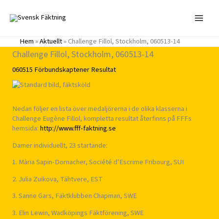
Hoppa
till
innehåll
Hem
»
Aktuellt
»
Challenge Fillol, Stockholm, 060513-14
Challenge Fillol, Stockholm, 060513-14
060515
Förbundskaptener
Resultat
Nedan följer en lista över medaljörerna i de olika klasserna i
Challenge Eugène Fillol, kompletta resultat återfinns på FFFs
hemsida:
http://www.fff-faktning.se
Damer individuellt, 23 startande:
1. Mària Sapin-Dornacher, Société d’Escrime Fribourg, SUI
2. Julia Zuikova, Tähtvere, EST
3. Sanne Gars, Fäktklubben Chapman, SWE
3. Elin Lewin, Wadköpings Fäktförening, SWE