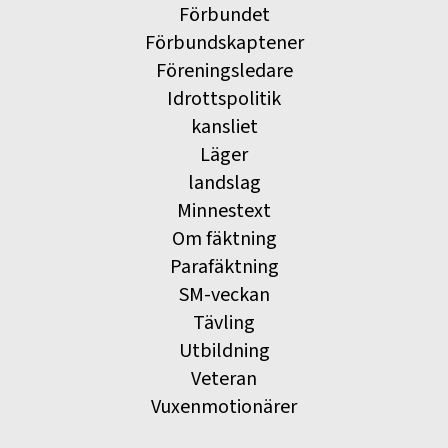
Förbundet
Förbundskaptener
Föreningsledare
Idrottspolitik
kansliet
Läger
landslag
Minnestext
Om fäktning
Parafäktning
SM-veckan
Tävling
Utbildning
Veteran
Vuxenmotionärer