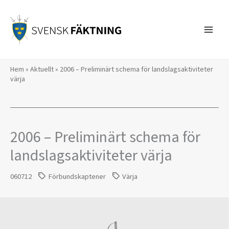
Hoppa
till
innehåll
Hem
»
Aktuellt
»
2006 – Preliminärt schema för landslagsaktiviteter
värja
2006 – Preliminärt schema för
landslagsaktiviteter värja
060712
Förbundskaptener
Värja