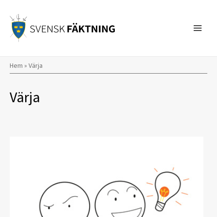
Hoppa
till
innehåll
Hem
»
Värja
Värja