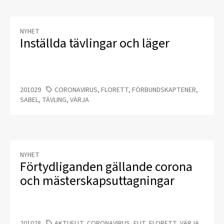
NYHET
Inställda tävlingar och läger
201029
CORONAVIRUS, FLORETT, FÖRBUNDSKAPTENER,
SABEL, TÄVLING, VÄRJA
NYHET
​Förtydliganden gällande corona
och mästerskapsuttagningar
201028
AKTUELLT, CORONAVIRUS, ELIT, FLORETT, VÄRJA