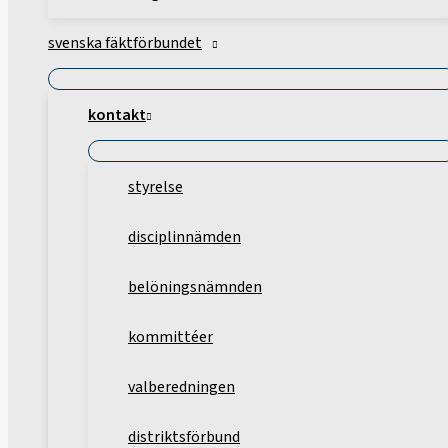
svenska fäktförbundet
kontakt
styrelse
disciplinnämden
belöningsnämnden
kommittéer
valberedningen
distriktsförbund