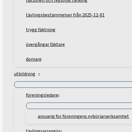
nationell och regional ranking
tävlingsbestämmelser från 2025-12-01
trygg fäktning
övergångar fäktare
domare
utbildning
föreningsledare
ansvarig för föreningens nybörjarverksamhet
tävlingsarrangör