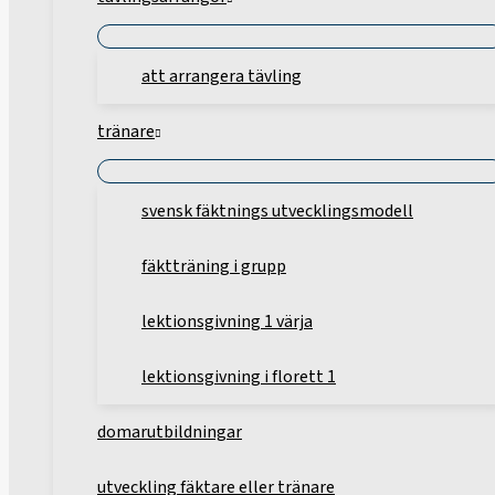
att arrangera tävling
tränare
svensk fäktnings utvecklingsmodell
fäktträning i grupp
lektionsgivning 1 värja
lektionsgivning i florett 1
domarutbildningar
utveckling fäktare eller tränare