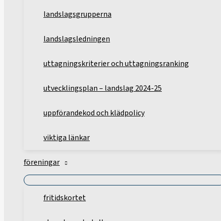
landslagsgrupperna
landslagsledningen
uttagningskriterier och uttagningsranking
utvecklingsplan – landslag 2024-25
uppförandekod och klädpolicy
viktiga länkar
föreningar
fritidskortet