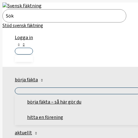
Hoppa
till
Search
innehåll
for:
Stöd svensk fäktning
Logga in
börja fäkta
börja fäkta – så här gör du
hitta en förening
aktuellt