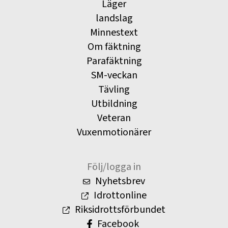
Läger
landslag
Minnestext
Om fäktning
Parafäktning
SM-veckan
Tävling
Utbildning
Veteran
Vuxenmotionärer
Följ/logga in
Nyhetsbrev
Idrottonline
Riksidrottsförbundet
Facebook