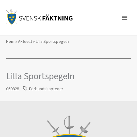
Hoppa
till
innehåll
Hem
»
Aktuellt
»
Lilla Sportspegeln
Lilla Sportspegeln
060828
Förbundskaptener