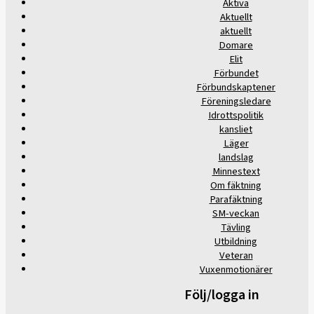
Aktiva
Aktuellt
aktuellt
Domare
Elit
Förbundet
Förbundskaptener
Föreningsledare
Idrottspolitik
kansliet
Läger
landslag
Minnestext
Om fäktning
Parafäktning
SM-veckan
Tävling
Utbildning
Veteran
Vuxenmotionärer
Följ/logga in