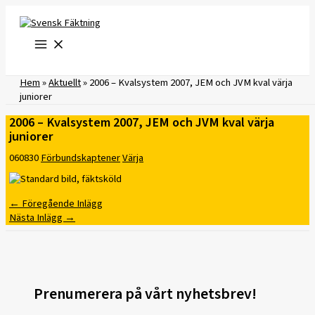
Hoppa
till
innehåll
Hem
»
Aktuellt
»
2006 – Kvalsystem 2007, JEM och JVM kval värja
juniorer
2006 – Kvalsystem 2007, JEM och JVM kval värja
juniorer
060830
Förbundskaptener
Värja
←
Föregående Inlägg
Nästa Inlägg
→
Prenumerera på vårt nyhetsbrev!