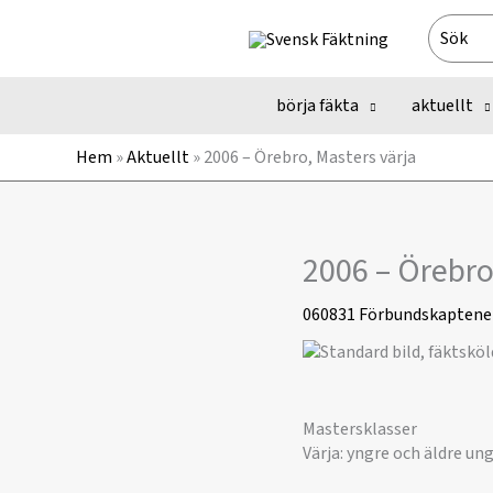
Hoppa
Search
till
for:
innehåll
börja fäkta
aktuellt
Hem
»
Aktuellt
»
2006 – Örebro, Masters värja
2006 – Örebro
060831
Förbundskaptene
Mastersklasser
Värja: yngre och äldre u