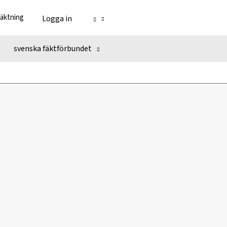
fäktning
Logga in
svenska fäktförbundet