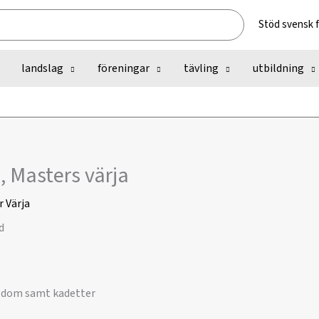
Stöd svensk 
landslag
föreningar
tävling
utbildning
, Masters värja
r
Värja
ngdom samt kadetter