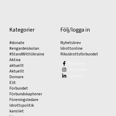
Kategorier
Följ/logga in
#donate
Nyhetsbrev
#engardeiskolan
Idrottonline
#StandWithUkraine
Riksidrottsförbundet
Aktiva
Facebook
aktuellt
Instagram
Aktuellt
Linkedin
Domare
Elit
Förbundet
Förbundskaptener
Föreningsledare
Idrottspolitik
kansliet