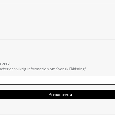
sbrev!
yheter och viktig information om Svensk Fäktning?