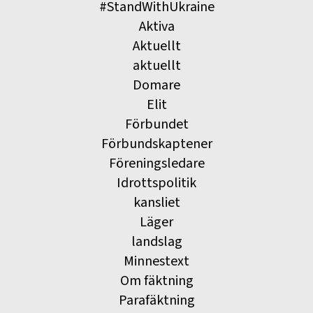
#StandWithUkraine
Aktiva
Aktuellt
aktuellt
Domare
Elit
Förbundet
Förbundskaptener
Föreningsledare
Idrottspolitik
kansliet
Läger
landslag
Minnestext
Om fäktning
Parafäktning