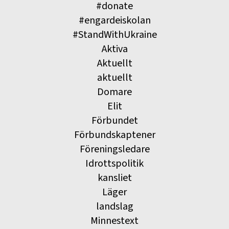
#donate
#engardeiskolan
#StandWithUkraine
Aktiva
Aktuellt
aktuellt
Domare
Elit
Förbundet
Förbundskaptener
Föreningsledare
Idrottspolitik
kansliet
Läger
landslag
Minnestext