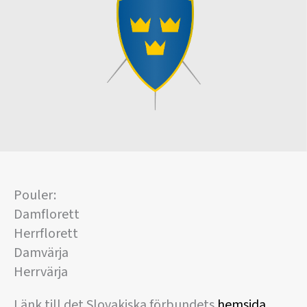
Pouler:
Damflorett
Herrflorett
Damvärja
Herrvärja
Länk till det Slovakiska förbundets
hemsida
.