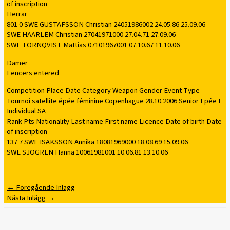
of inscription
Herrar
801 0 SWE GUSTAFSSON Christian 24051986002 24.05.86 25.09.06
SWE HAARLEM Christian 27041971000 27.04.71 27.09.06
SWE TORNQVIST Mattias 07101967001 07.10.67 11.10.06
Damer
Fencers entered
Competition Place Date Category Weapon Gender Event Type
Tournoi satellite épée féminine Copenhague 28.10.2006 Senior Epée F
Individual SA
Rank Pts Nationality Last name First name Licence Date of birth Date
of inscription
137 7 SWE ISAKSSON Annika 18081969000 18.08.69 15.09.06
SWE SJOGREN Hanna 10061981001 10.06.81 13.10.06
←
Föregående Inlägg
Nästa Inlägg
→