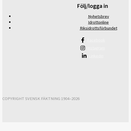
Följ/logga in
Nyhetsbrev
Idrottonline
Riksidrottsförbundet
Facebook
Instagram
Linkedin
COPYRIGHT SVENSK FÄKTNING 1904–2026