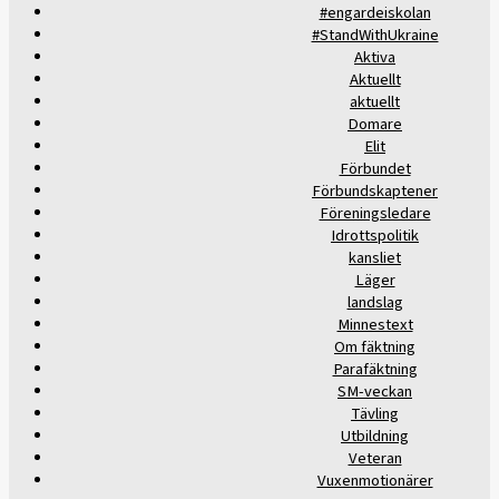
#engardeiskolan
#StandWithUkraine
Aktiva
Aktuellt
aktuellt
Domare
Elit
Förbundet
Förbundskaptener
Föreningsledare
Idrottspolitik
kansliet
Läger
landslag
Minnestext
Om fäktning
Parafäktning
SM-veckan
Tävling
Utbildning
Veteran
Vuxenmotionärer