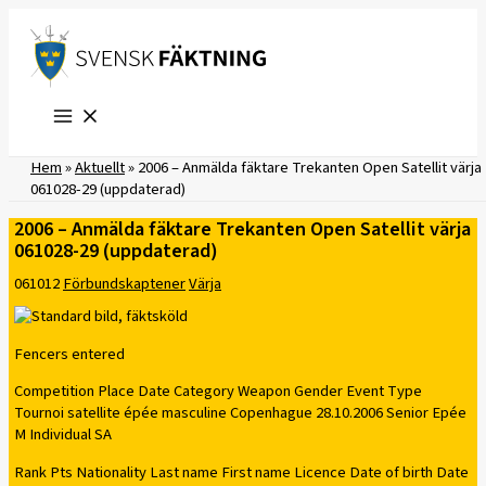
Hoppa
till
innehåll
Hem
»
Aktuellt
»
2006 – Anmälda fäktare Trekanten Open Satellit värja
061028-29 (uppdaterad)
2006 – Anmälda fäktare Trekanten Open Satellit värja
061028-29 (uppdaterad)
061012
Förbundskaptener
Värja
Fencers entered
Competition Place Date Category Weapon Gender Event Type
Tournoi satellite épée masculine Copenhague 28.10.2006 Senior Epée
M Individual SA
Rank Pts Nationality Last name First name Licence Date of birth Date