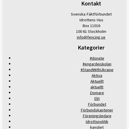
Kontakt
Svenska Fäktförbundet
Idrottens Hus
Box 11016
100 61 Stockholm
info@fencing.se
Kategorier
#donate
#engardeiskolan
#StandWithUkraine
Aktiva
Aktuellt
aktuellt
Domare
Elit
Förbundet
Förbundskaptener
Föreningsledare
Idrottspolitik
kansliet