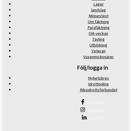
Läger
landslag
Minnestext
Om fäktning
Parafäktning
SM-veckan
Tävling
Utbildning
Veteran
Vuxenmotionärer
Följ/logga in
Nyhetsbrev
Idrottonline
Riksidrottsförbundet
Facebook
Instagram
Linkedin