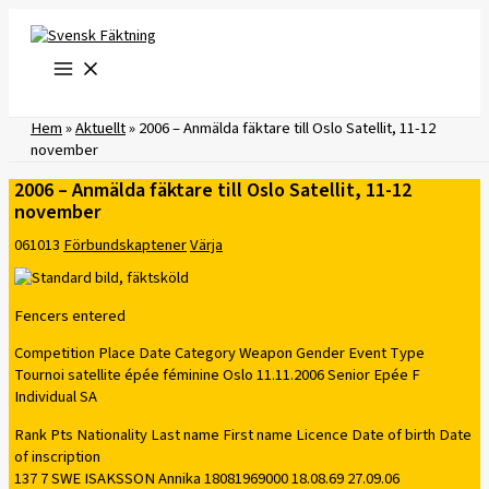
Hoppa
till
innehåll
Hem
»
Aktuellt
»
2006 – Anmälda fäktare till Oslo Satellit, 11-12
november
2006 – Anmälda fäktare till Oslo Satellit, 11-12
november
061013
Förbundskaptener
Värja
Fencers entered
Competition Place Date Category Weapon Gender Event Type
Tournoi satellite épée féminine Oslo 11.11.2006 Senior Epée F
Individual SA
Rank Pts Nationality Last name First name Licence Date of birth Date
of inscription
137 7 SWE ISAKSSON Annika 18081969000 18.08.69 27.09.06