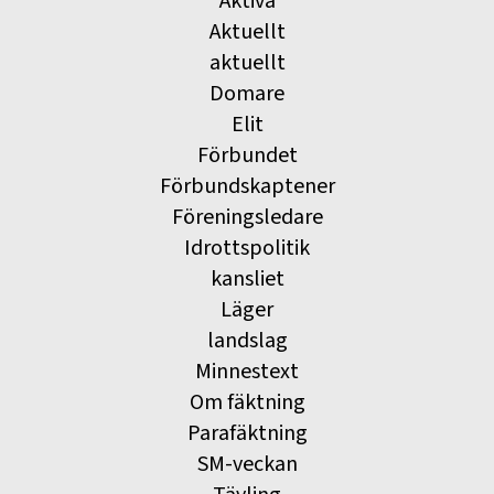
Aktiva
Aktuellt
aktuellt
Domare
Elit
Förbundet
Förbundskaptener
Föreningsledare
Idrottspolitik
kansliet
Läger
landslag
Minnestext
Om fäktning
Parafäktning
SM-veckan