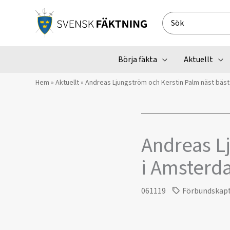
Hoppa
till
Search
innehåll
for:
Börja fäkta
Aktuellt
Hem
»
Aktuellt
»
Andreas Ljungström och Kerstin Palm näst bäs
Andreas L
i Amsterd
061119
Förbundskap