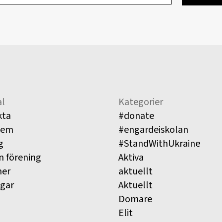
l
Kategorier
kta
#donate
lem
#engardeiskolan
g
#StandWithUkraine
n förening
Aktiva
ner
aktuellt
ngar
Aktuellt
Domare
Elit