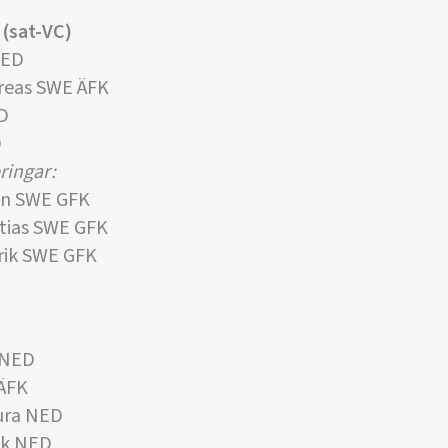
 (sat-VC)
NED
eas SWE ÄFK
D
D
ringar:
n SWE GFK
ias SWE GFK
ik SWE GFK
 NED
 ÄFK
ura NED
ek NED