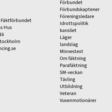
Förbundet
Förbundskaptener
Föreningsledare
 Fäktförbundet
Idrottspolitik
ns Hus
kansliet
16
Läger
Stockholm
landslag
ncing.se
Minnestext
Om fäktning
Parafäktning
SM-veckan
Tävling
Utbildning
Veteran
Vuxenmotionärer