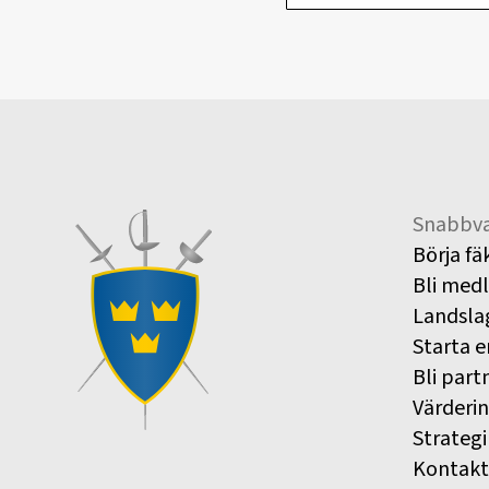
Snabbva
Börja fä
Bli med
Landsla
Starta e
Bli part
Värderi
Strategi
Kontakt