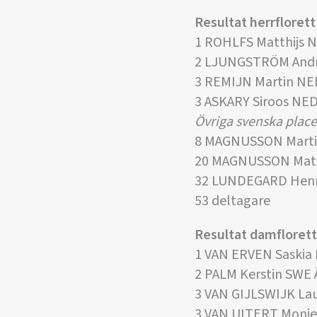
Resultat herrflorett
1 ROHLFS Matthijs 
2 LJUNGSTRÖM Andr
3 REMIJN Martin NE
3 ASKARY Siroos NE
Övriga svenska place
8 MAGNUSSON Marti
20 MAGNUSSON Matt
32 LUNDEGARD Henr
53 deltagare
Resultat damflorett
1 VAN ERVEN Saskia
2 PALM Kerstin SWE
3 VAN GIJLSWIJK La
3 VAN UITERT Moni