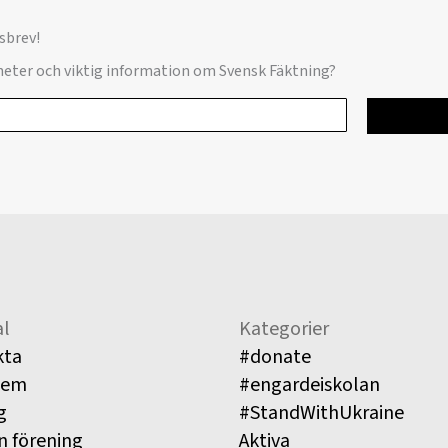
sbrev!
yheter och viktig information om Svensk Fäktning?
l
Kategorier
kta
#donate
lem
#engardeiskolan
g
#StandWithUkraine
n förening
Aktiva