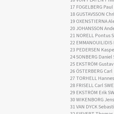
17 FOGELBERG Paul
18 GUSTAVSSON Chri
19 OXENSTIERNA Al
20 JOHANSSON Ande
21 NORELL Pontus 
22 EMMANOUILIDIS I
23 PEDERSEN Kaspe
24 SONBERG Daniel
25 EKSTRÖM Gustav
26 ÖSTERBERG Carl
27 TORHELL Hannes
28 FRISELL Carl SWE
29 EKSTRÖM Erik S
30 WIKENBORG Jens
31 VAN DYCK Sebast
32 SIEVERT Thomas