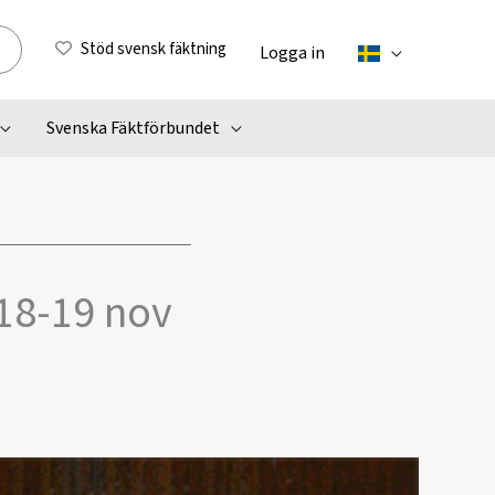
Stöd svensk fäktning
Logga in
Svenska Fäktförbundet
18-19 nov