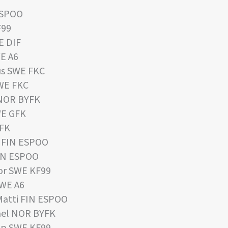
ESPOO
F99
E DIF
E A6
s SWE FKC
SWE FKC
 NOR BYFK
WE GFK
GFK
 FIN ESPOO
IN ESPOO
or SWE KF99
SWE A6
atti FIN ESPOO
ael NOR BYFK
ip SWE KF99