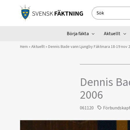
Hoppa
till
Search
innehåll
for:
Börja fäkta
Aktuellt
Hem
»
Aktuellt
»
Dennis Bade vann Ljungby Fäktmara 18-19 nov 
Dennis Ba
2006
061120
Förbundskap