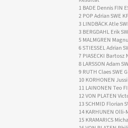
1 BADE Dennis FIN 
2 POP Adrian SWE K
3 LINDBÄCK Atle SW
3 BERGDAHL Erik SW
5 MALMGREN Magnu
6 STIESSEL Adrian 
7 PIASECKI Bartosz
8 LARSSON Adam S
9 RUTH Claes SWE 
10 KORHONEN Jussi
11 LAINONEN Teo F
12 VON PLATEN Vict
13 SCHMID Florian 
14 KARHUNEN Olli-M
15 KRAMARICS Mich
16 VON PLATEN Phil