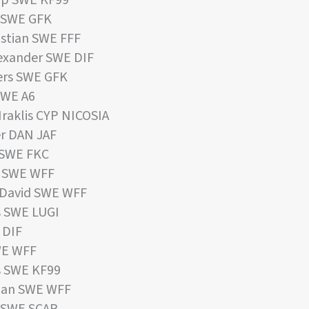
 SWE GFK
stian SWE FFF
exander SWE DIF
rs SWE GFK
SWE A6
raklis CYP NICOSIA
r DAN JAF
 SWE FKC
 SWE WFF
 David SWE WFF
 SWE LUGI
 DIF
WE WFF
 SWE KF99
ian SWE WFF
 SWE SCAR