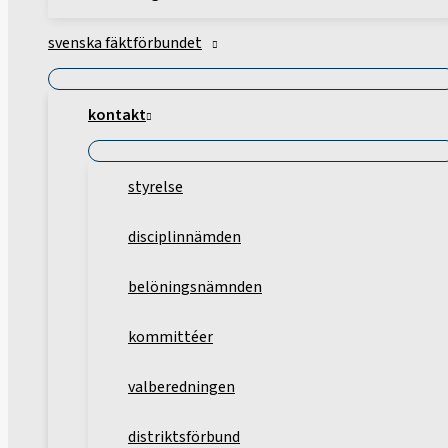
svenska fäktförbundet
kontakt
styrelse
disciplinnämden
belöningsnämnden
kommittéer
valberedningen
distriktsförbund