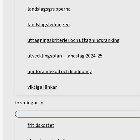
landslagsgrupperna
landslagsledningen
uttagningskriterier och uttagningsranking
utvecklingsplan – landslag 2024-25
uppförandekod och klädpolicy
viktiga länkar
föreningar
fritidskortet