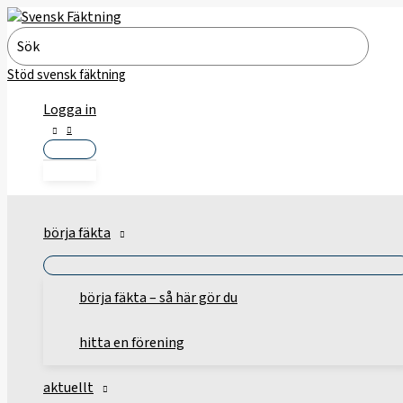
Hoppa
till
Search
innehåll
for:
Stöd svensk fäktning
Logga in
börja fäkta
börja fäkta – så här gör du
hitta en förening
aktuellt