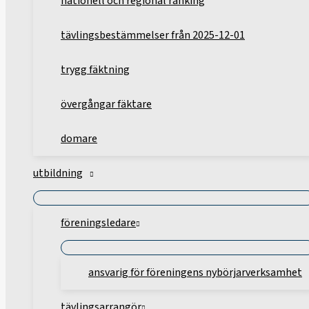
nationell och regional ranking
tävlingsbestämmelser från 2025-12-01
trygg fäktning
övergångar fäktare
domare
utbildning
föreningsledare
ansvarig för föreningens nybörjarverksamhet
tävlingsarrangör