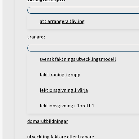
att arrangera tävling
tränare
svensk fäktnings utvecklingsmodell
fäktträning i grupp
lektionsgivning 1 värja
lektionsgivning i florett 1
domarutbildningar
utveckling fäktare eller tränare