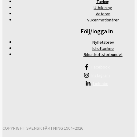
Tävling
Utbildning
Veteran
Vuxenmotionärer
Följ/logga in
Nyhetsbrev
Idrottonline
Riksidrottsförbundet
Facebook
Instagram
Linkedin
COPYRIGHT SVENSK FÄKTNING 1904–2026