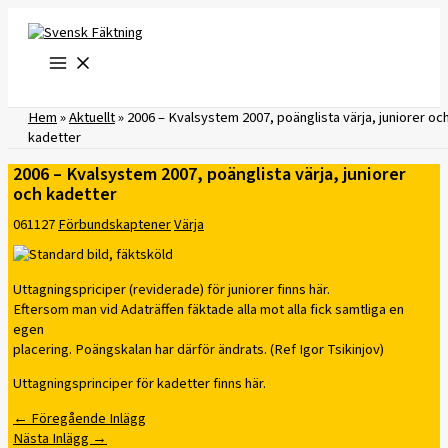
Hoppa
till
innehåll
Hem
»
Aktuellt
»
2006 – Kvalsystem 2007, poänglista värja, juniorer oc
kadetter
2006 – Kvalsystem 2007, poänglista värja, juniorer
och kadetter
061127
Förbundskaptener
Värja
Uttagningspriciper (reviderade) för juniorer finns här.
Eftersom man vid Adaträffen fäktade alla mot alla fick samtliga en
egen
placering. Poängskalan har därför ändrats. (Ref Igor Tsikinjov)
Uttagningsprinciper för kadetter finns här.
←
Föregående Inlägg
Nästa Inlägg
→