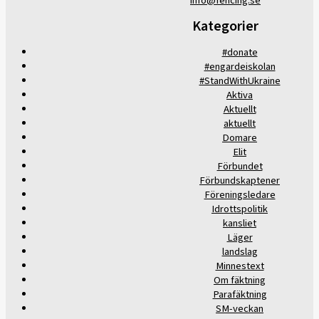
info@fencing.se
Kategorier
#donate
#engardeiskolan
#StandWithUkraine
Aktiva
Aktuellt
aktuellt
Domare
Elit
Förbundet
Förbundskaptener
Föreningsledare
Idrottspolitik
kansliet
Läger
landslag
Minnestext
Om fäktning
Parafäktning
SM-veckan