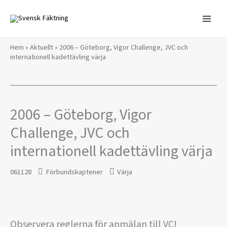
Hoppa
till
innehåll
Hem
»
Aktuellt
»
2006 – Göteborg, Vigor Challenge, JVC och
internationell kadettävling värja
2006 – Göteborg, Vigor
Challenge, JVC och
internationell kadettävling värja
061128
Förbundskaptener
Värja
Observera reglerna för anmälan till VC!