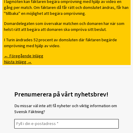
I lagmöten kan fäktaren begära omprövning med hjälp av video en
gång per match. Om fäktaren då får rätt och domslutet ändras, får han
"tillbaka" en möjlighet att begära omprövning.
Domardelegaten som övervakar matchen och domaren har när som
helst rätt att begära att domaren ska ompröva sitt beslut.
I Turin ändrades 52 procent av domsluten där fäktaren begärde
omprövning med hjälp av video.
←
Föregående Inlägg
Nästa Inlägg
→
Prenumerera på vårt nyhetsbrev!
Du missar väl inte att få nyheter och viktig information om
Svensk Fäktning?