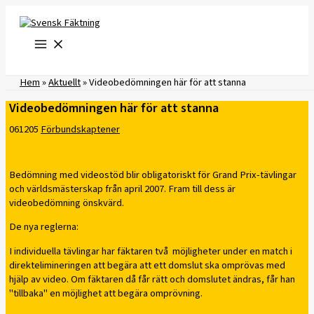
Hoppa
till
innehåll
Hem
»
Aktuellt
»
Videobedömningen här för att stanna
Videobedömningen här för att stanna
061205
Förbundskaptener
Bedömning med videostöd blir obligatoriskt för Grand Prix-tävlingar
och världsmästerskap från april 2007. Fram till dess är
videobedömning önskvärd.
De nya reglerna:
I individuella tävlingar har fäktaren två möjligheter under en match i
direktelimineringen att begära att ett domslut ska omprövas med
hjälp av video. Om fäktaren då får rätt och domslutet ändras, får han
"tillbaka" en möjlighet att begära omprövning.