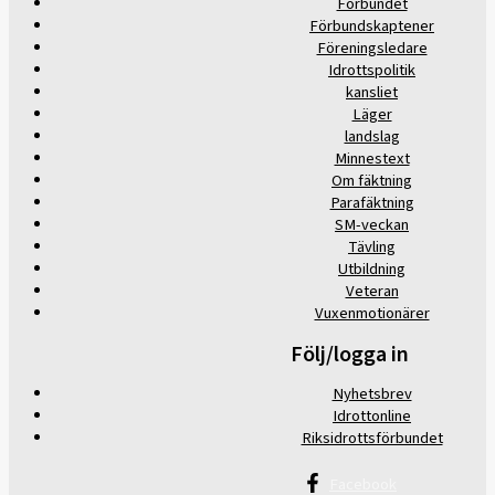
Förbundet
Förbundskaptener
Föreningsledare
Idrottspolitik
kansliet
Läger
landslag
Minnestext
Om fäktning
Parafäktning
SM-veckan
Tävling
Utbildning
Veteran
Vuxenmotionärer
Följ/logga in
Nyhetsbrev
Idrottonline
Riksidrottsförbundet
Facebook