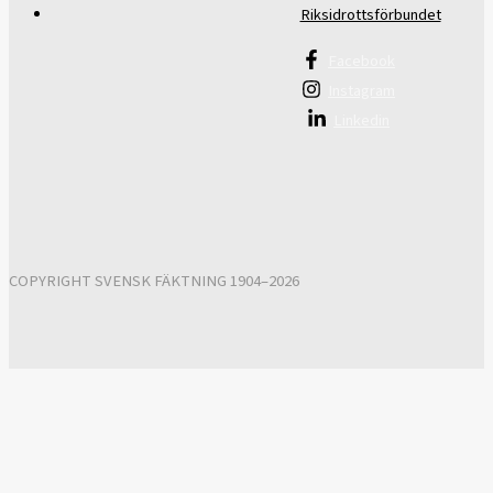
Riksidrottsförbundet
Facebook
Instagram
Linkedin
COPYRIGHT SVENSK FÄKTNING 1904–2026