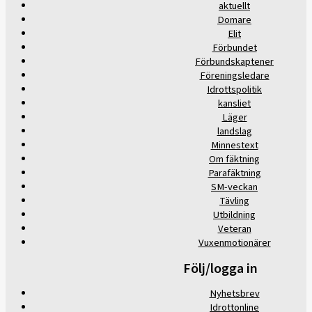
aktuellt
Domare
Elit
Förbundet
Förbundskaptener
Föreningsledare
Idrottspolitik
kansliet
Läger
landslag
Minnestext
Om fäktning
Parafäktning
SM-veckan
Tävling
Utbildning
Veteran
Vuxenmotionärer
Följ/logga in
Nyhetsbrev
Idrottonline