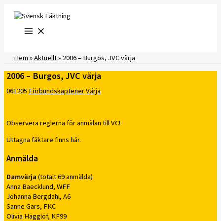
Hoppa
till
innehåll
Hem
»
Aktuellt
»
2006 – Burgos, JVC värja
2006 – Burgos, JVC värja
061205
Förbundskaptener
Värja
Observera reglerna för anmälan till VC!
Uttagna fäktare finns här.
Anmälda
Damvärja
(totalt 69 anmälda)
Anna Baecklund, WFF
Johanna Bergdahl, A6
Sanne Gars, FKC
Olivia Hägglöf, KF99