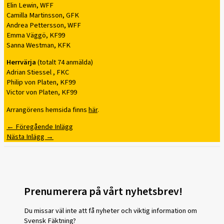
Elin Lewin, WFF
Camilla Martinsson, GFK
Andrea Pettersson, WFF
Emma Väggö, KF99
Sanna Westman, KFK
Herrvärja
(totalt 74 anmälda)
Adrian Stiessel , FKC
Philip von Platen, KF99
Victor von Platen, KF99
Arrangörens hemsida finns
här
.
←
Föregående Inlägg
Nästa Inlägg
→
Prenumerera på vårt nyhetsbrev!
Du missar väl inte att få nyheter och viktig information om
Svensk Fäktning?