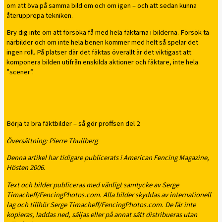
om att öva på samma bild om och om igen – och att sedan kunna
återupprepa tekniken.
Bry dig inte om att försöka få med hela fäktarna i bilderna. Försök ta
närbilder och om inte hela benen kommer med helt så spelar det
ingen roll. På platser där det fäktas överallt är det viktigast att
komponera bilden utifrån enskilda aktioner och fäktare, inte hela
”scener”.
Börja ta bra fäktbilder – så gör proffsen del 2
Översättning: Pierre Thullberg
Denna artikel har tidigare publicerats i American Fencing Magazine,
Hösten 2006.
Text och bilder publiceras med vänligt samtycke av Serge
Timacheff/FencingPhotos.com. Alla bilder skyddas av internationell
lag och tillhör Serge Timacheff/FencingPhotos.com. De får inte
kopieras, laddas ned, säljas eller på annat sätt distribueras utan