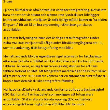
2. Ljus
Ljuset i fäkthallar är ofta bottenlöst uselt för fotografering. Det är inte
bara det att det är skumt och ojämnt utan lysrörsljuset ödelägger
kamerans vitbalans. När ljuset är otillräckligt måste kameran ”ta bilden
långsamt” för att få en bra exponering, vilket inte ger skarpa
actionbilder.
Jag testar belysningen innan det är dags att ta fotografier. Under
Kuba-VM 2003 var ljuset så dåligt under försöksomgångarna att FIE,
som ett undantag, tillät fotografering med blixt.
Men att använda blixt är egentligen inget alternativ för fäkttävlingar
eftersom det inte är tillåtet och kan distrahera och kortvarigt blända
fäktarna. Än värre, en arg tränare kan ge dig skulden för att hans
fäktare förlorat en stöt. Att fotografera med blixt ger dessutom sällan
några bra bilder. OBS: Om din kamera har en automatisk blixt måste du
koppla bort den när du ska fotografera fäktning.
När ljuset är dåligt ska du använda din kameras högsta ljuskänslighet
(ISO-tal) för att få en hastighet som möjliggör att fotografera
actionbilder. Ställ in största bländaröppning (F/x) och så kort
exponeringstid som möjligt utan att bilden blir för mörk.