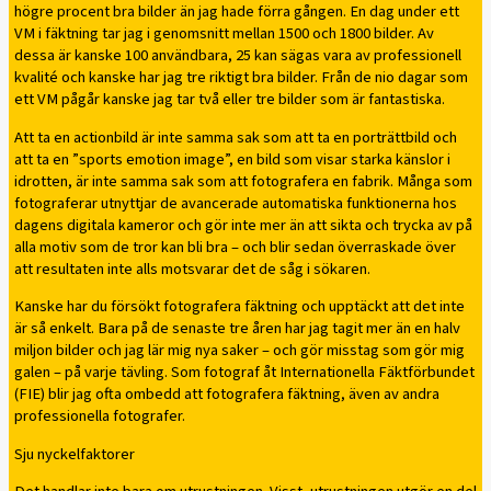
högre procent bra bilder än jag hade förra gången. En dag under ett
VM i fäktning tar jag i genomsnitt mellan 1500 och 1800 bilder. Av
dessa är kanske 100 användbara, 25 kan sägas vara av professionell
kvalité och kanske har jag tre riktigt bra bilder. Från de nio dagar som
ett VM pågår kanske jag tar två eller tre bilder som är fantastiska.
Att ta en actionbild är inte samma sak som att ta en porträttbild och
att ta en ”sports emotion image”, en bild som visar starka känslor i
idrotten, är inte samma sak som att fotografera en fabrik. Många som
fotograferar utnyttjar de avancerade automatiska funktionerna hos
dagens digitala kameror och gör inte mer än att sikta och trycka av på
alla motiv som de tror kan bli bra – och blir sedan överraskade över
att resultaten inte alls motsvarar det de såg i sökaren.
Kanske har du försökt fotografera fäktning och upptäckt att det inte
är så enkelt. Bara på de senaste tre åren har jag tagit mer än en halv
miljon bilder och jag lär mig nya saker – och gör misstag som gör mig
galen – på varje tävling. Som fotograf åt Internationella Fäktförbundet
(FIE) blir jag ofta ombedd att fotografera fäktning, även av andra
professionella fotografer.
Sju nyckelfaktorer