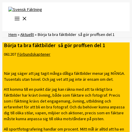
Hoppa
till
innehåll
Hem
»
Aktuellt
»
Börja ta bra fäktbilder  så gör proffsen del 1
Börja ta bra fäktbilder  så gör proffsen del 1
061207
Förbundskaptener
När jag säger att jag tagit många dåliga fäktbilder menar jag MÅNGA.
Tusentals utan tvivel. Och jag vet att jag inte är ensam om det.
Att komma till en punkt där jag kan räkna med att ta riktigt bra
fäktbilder har krävt övning, både som fäktare och fotograf. Precis
som i fäktning krävs det engagemang, övning, utbildning och
erfarenhet för att bli en bra fotograf. Och du behöver kunna anpassa
dig till olika stilar, vapen, miljöer och aktioner, precis som en fäktare
måste kunna anpassa sig till olika motståndare på pisten.
All sportfotografering handlar om procent. Mitt mål är alltid att ha en