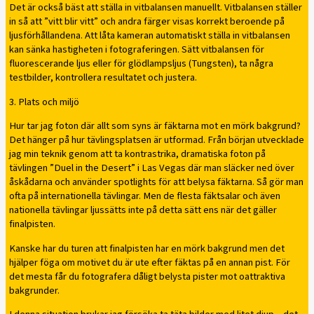
Det är också bäst att ställa in vitbalansen manuellt. Vitbalansen ställer
in så att ”vitt blir vitt” och andra färger visas korrekt beroende på
ljusförhållandena. Att låta kameran automatiskt ställa in vitbalansen
kan sänka hastigheten i fotograferingen. Sätt vitbalansen för
fluorescerande ljus eller för glödlampsljus (Tungsten), ta några
testbilder, kontrollera resultatet och justera.
3. Plats och miljö
Hur tar jag foton där allt som syns är fäktarna mot en mörk bakgrund?
Det hänger på hur tävlingsplatsen är utformad. Från början utvecklade
jag min teknik genom att ta kontrastrika, dramatiska foton på
tävlingen ”Duel in the Desert” i Las Vegas där man släcker ned över
åskådarna och använder spotlights för att belysa fäktarna. Så gör man
ofta på internationella tävlingar. Men de flesta fäktsalar och även
nationella tävlingar ljussätts inte på detta sätt ens när det gäller
finalpisten.
Kanske har du turen att finalpisten har en mörk bakgrund men det
hjälper föga om motivet du är ute efter fäktas på en annan pist. För
det mesta får du fotografera dåligt belysta pister mot oattraktiva
bakgrunder.