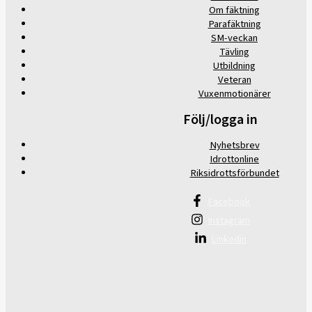
Om fäktning
Parafäktning
SM-veckan
Tävling
Utbildning
Veteran
Vuxenmotionärer
Följ/logga in
Nyhetsbrev
Idrottonline
Riksidrottsförbundet
Facebook
Instagram
Linkedin