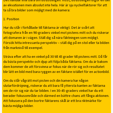
Det handlar inte bara om utrustningen. Visst, utrustningen utgör en del
av ekvationen men absolut inte hela. Här är sju nyckelfaktorer för att
ta så bra bilder som möjligt med din kamera:
1. Position
Hur du står i förhållade till fäktarna är viktigt. Det är svårt att
fotografera från en 90-graders vinkel mot pistens mitt och du riskerar
att domaren är i vägen. Ställ dig så nära fäktningen som möjligt.
Försök hitta intressanta perspektiv – ställ dig på en stol eller ta bilden
från marknivå till exempel.
Sträva efter att ha en vinkel på 30 till 45 grader till pistens mitt. Då får
du bästa perspektiv och djup att följa båda fäktarna. Om du är bakom
dem kommer de att försvinna ur fokus när de rör sig och resultatet
blir lätt en bild med bara ryggen av en fäktare istället för en actionbild.
Om du står vågrätt mot pisten och din kamera har någon
slutarfördröjning, riskerar du att bara få yttersta kanten av fäktarna
om de rör sig när du tar bilden. I en 30-45-graders vinkel har du ett
berader fokusområde och därmed en bättre chans att fånga aktionen.
Att fokusera på den bortre fäktarens skål är ett bra riktmärke för
bästa möjliga bilder.