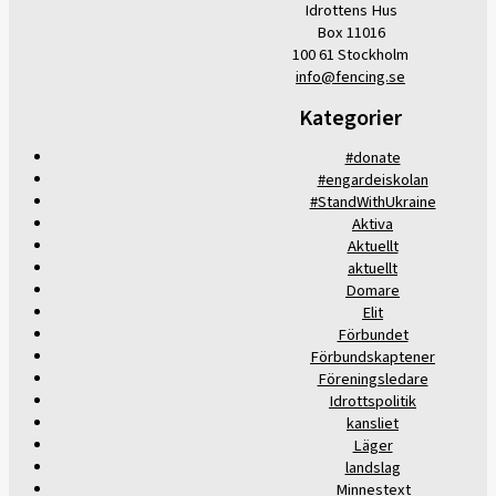
Idrottens Hus
Box 11016
100 61 Stockholm
info@fencing.se
Kategorier
#donate
#engardeiskolan
#StandWithUkraine
Aktiva
Aktuellt
aktuellt
Domare
Elit
Förbundet
Förbundskaptener
Föreningsledare
Idrottspolitik
kansliet
Läger
landslag
Minnestext