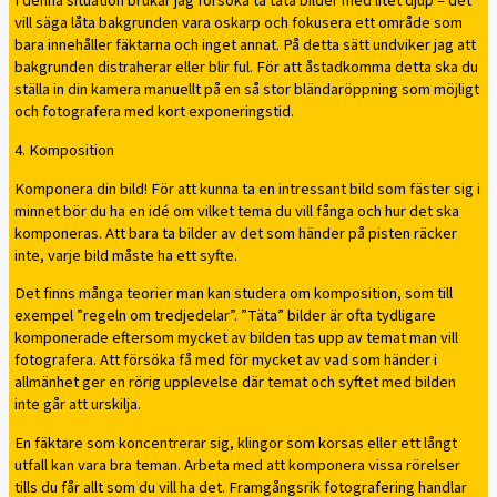
I denna situation brukar jag försöka ta täta bilder med litet djup – det
vill säga låta bakgrunden vara oskarp och fokusera ett område som
bara innehåller fäktarna och inget annat. På detta sätt undviker jag att
bakgrunden distraherar eller blir ful. För att åstadkomma detta ska du
ställa in din kamera manuellt på en så stor bländaröppning som möjligt
och fotografera med kort exponeringstid.
4. Komposition
Komponera din bild! För att kunna ta en intressant bild som fäster sig i
minnet bör du ha en idé om vilket tema du vill fånga och hur det ska
komponeras. Att bara ta bilder av det som händer på pisten räcker
inte, varje bild måste ha ett syfte.
Det finns många teorier man kan studera om komposition, som till
exempel ”regeln om tredjedelar”. ”Täta” bilder är ofta tydligare
komponerade eftersom mycket av bilden tas upp av temat man vill
fotografera. Att försöka få med för mycket av vad som händer i
allmänhet ger en rörig upplevelse där temat och syftet med bilden
inte går att urskilja.
En fäktare som koncentrerar sig, klingor som korsas eller ett långt
utfall kan vara bra teman. Arbeta med att komponera vissa rörelser
tills du får allt som du vill ha det. Framgångsrik fotografering handlar