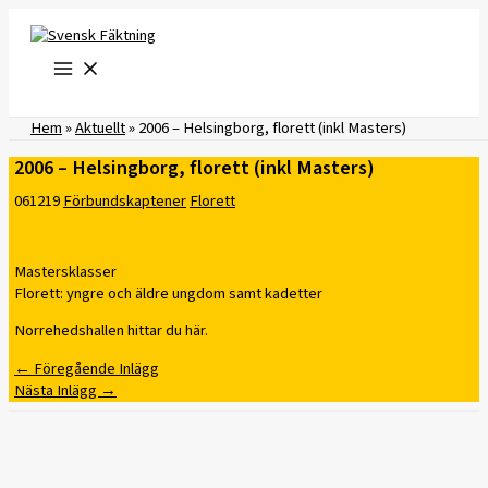
Hoppa
till
innehåll
Hem
»
Aktuellt
»
2006 – Helsingborg, florett (inkl Masters)
2006 – Helsingborg, florett (inkl Masters)
061219
Förbundskaptener
Florett
Mastersklasser
Florett: yngre och äldre ungdom samt kadetter
Norrehedshallen hittar du här.
←
Föregående Inlägg
Nästa Inlägg
→