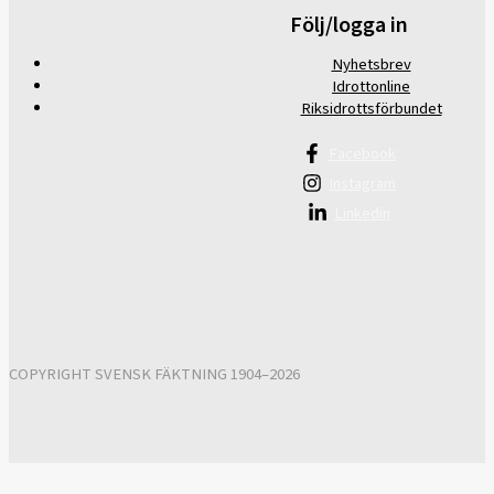
Följ/logga in
Nyhetsbrev
Idrottonline
Riksidrottsförbundet
Facebook
Instagram
Linkedin
COPYRIGHT SVENSK FÄKTNING 1904–2026