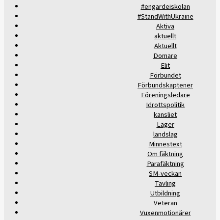
#engardeiskolan
#StandWithUkraine
Aktiva
aktuellt
Aktuellt
Domare
Elit
Förbundet
Förbundskaptener
Föreningsledare
Idrottspolitik
kansliet
Läger
landslag
Minnestext
Om fäktning
Parafäktning
SM-veckan
Tävling
Utbildning
Veteran
Vuxenmotionärer