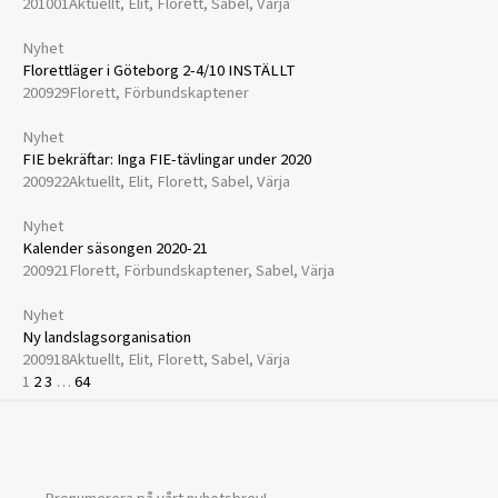
201001
Aktuellt, Elit, Florett, Sabel, Värja
Nyhet
Florettläger i Göteborg 2-4/10 INSTÄLLT
200929
Florett, Förbundskaptener
Nyhet
FIE bekräftar: Inga FIE-tävlingar under 2020
200922
Aktuellt, Elit, Florett, Sabel, Värja
Nyhet
Kalender säsongen 2020-21
200921
Florett, Förbundskaptener, Sabel, Värja
Nyhet
​Ny landslagsorganisation
200918
Aktuellt, Elit, Florett, Sabel, Värja
1
2
3
…
64