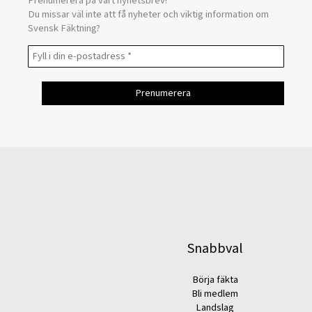
Prenumerera på vårt nyhetsbrev!
Du missar väl inte att få nyheter och viktig information om
Svensk Fäktning?
Snabbval
Börja fäkta
Bli medlem
Landslag