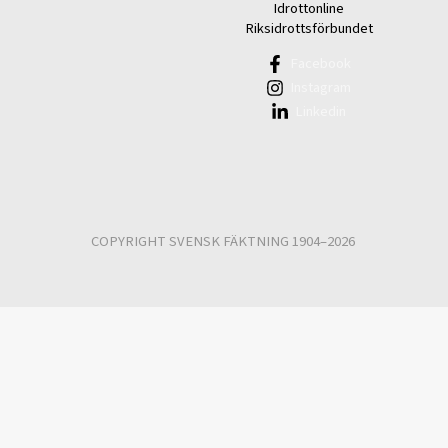
Idrottonline
Riksidrottsförbundet
Facebook
Instagram
Linkedin
COPYRIGHT SVENSK FÄKTNING 1904–2026