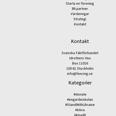
Starta en förening
Bli partner
Värderingar
Strategi
Kontakt
Kontakt
Svenska Fäktförbundet
Idrottens Hus
Box 11016
100 61 Stockholm
info@fencing.se
Kategorier
#donate
#engardeiskolan
#StandWithUkraine
Aktiva
Aktuellt