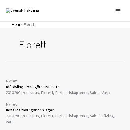
Hoppa
till
innehåll
Hem
»
Florett
Florett
Nyhet
Idétävling – Vad gör vi istället?
201029
Coronavirus, Florett, Förbundskaptener, Sabel, Värja
Nyhet
Inställda tävlingar och läger
201029
Coronavirus, Florett, Förbundskaptener, Sabel, Tävling,
Värja