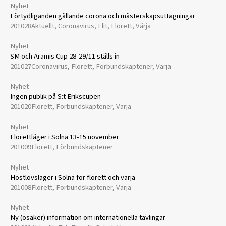
Nyhet
​Förtydliganden gällande corona och mästerskapsuttagningar
201028
Aktuellt, Coronavirus, Elit, Florett, Värja
Nyhet
SM och Aramis Cup 28-29/11 ställs in
201027
Coronavirus, Florett, Förbundskaptener, Värja
Nyhet
​Ingen publik på S:t Erikscupen
201020
Florett, Förbundskaptener, Värja
Nyhet
Florettläger i Solna 13-15 november
201009
Florett, Förbundskaptener
Nyhet
Höstlovsläger i Solna för florett och värja
201008
Florett, Förbundskaptener, Värja
Nyhet
Ny (osäker) information om internationella tävlingar