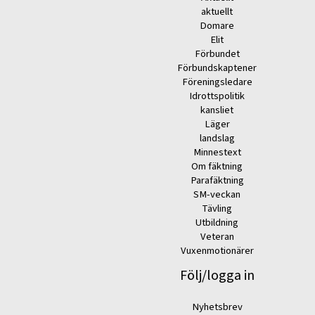
aktuellt
Domare
Elit
Förbundet
Förbundskaptener
Föreningsledare
Idrottspolitik
kansliet
Läger
landslag
Minnestext
Om fäktning
Parafäktning
SM-veckan
Tävling
Utbildning
Veteran
Vuxenmotionärer
Följ/logga in
Nyhetsbrev