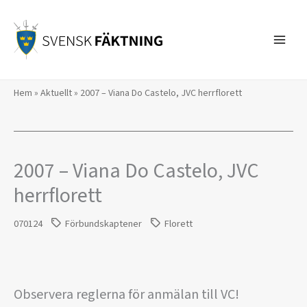
Hoppa
till
innehåll
Hem
»
Aktuellt
»
2007 – Viana Do Castelo, JVC herrflorett
2007 – Viana Do Castelo, JVC
herrflorett
070124
Förbundskaptener
Florett
Observera reglerna för anmälan till VC!