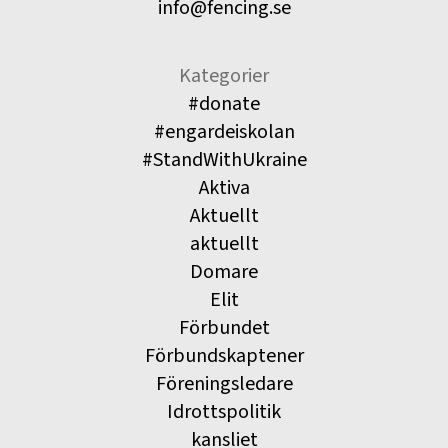
info@fencing.se
Kategorier
#donate
#engardeiskolan
#StandWithUkraine
Aktiva
Aktuellt
aktuellt
Domare
Elit
Förbundet
Förbundskaptener
Föreningsledare
Idrottspolitik
kansliet