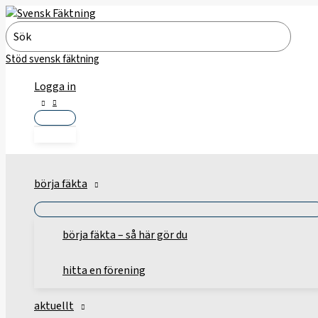
Hoppa
till
Search
innehåll
for:
Stöd svensk fäktning
Logga in
börja fäkta
börja fäkta – så här gör du
hitta en förening
aktuellt