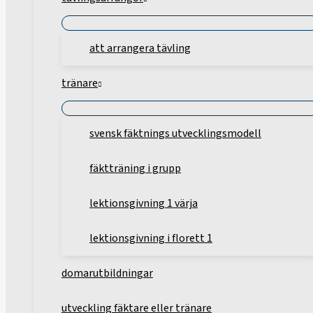
att arrangera tävling
tränare
svensk fäktnings utvecklingsmodell
fäktträning i grupp
lektionsgivning 1 värja
lektionsgivning i florett 1
domarutbildningar
utveckling fäktare eller tränare