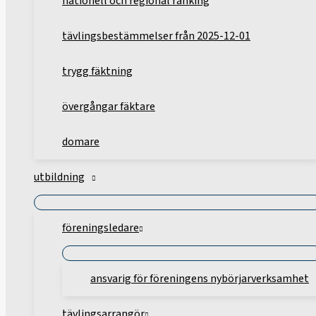
nationell och regional ranking
tävlingsbestämmelser från 2025-12-01
trygg fäktning
övergångar fäktare
domare
utbildning
föreningsledare
ansvarig för föreningens nybörjarverksamhet
tävlingsarrangör