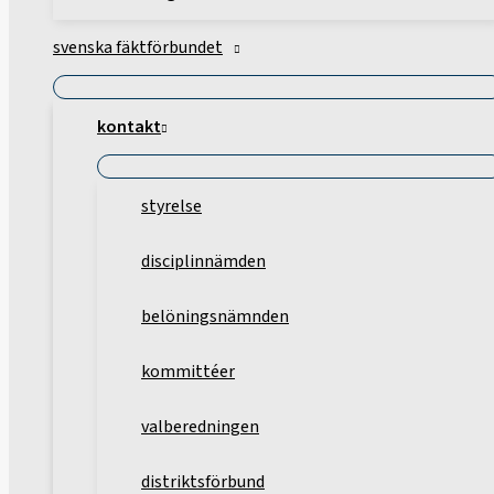
svenska fäktförbundet
kontakt
styrelse
disciplinnämden
belöningsnämnden
kommittéer
valberedningen
distriktsförbund