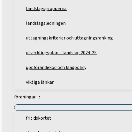
landslagsgrupperna
landslagsledningen
uttagningskriterier och uttagningsranking
utvecklingsplan – landslag 2024-25
uppförandekod och klädpolicy
viktiga länkar
föreningar
fritidskortet