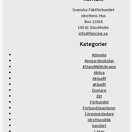
Svenska Fäktförbundet
Idrottens Hus
Box 11016
100 61 Stockholm
info@fencing.se
Kategorier
#donate
#engardeiskolan
#StandWithUkraine
Aktiva
Aktuellt
aktuellt
Domare
Elit
Förbundet
Förbundskaptener
Föreningsledare
Idrottspolitik
kansliet
Läger