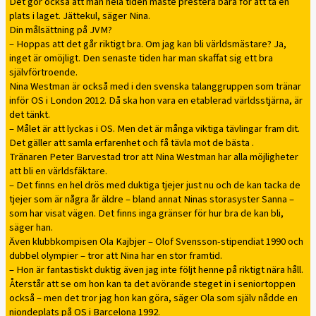
Det gör också att man hela tiden måste prestera bara för att ta en
plats i laget. Jättekul, säger Nina.
Din målsättning på JVM?
– Hoppas att det går riktigt bra. Om jag kan bli världsmästare? Ja,
inget är omöjligt. Den senaste tiden har man skaffat sig ett bra
självförtroende.
Nina Westman är också med i den svenska talanggruppen som tränar
inför OS i London 2012. Då ska hon vara en etablerad världsstjärna, är
det tänkt.
– Målet är att lyckas i OS. Men det är många viktiga tävlingar fram dit.
Det gäller att samla erfarenhet och få tävla mot de bästa .
Tränaren Peter Barvestad tror att Nina Westman har alla möjligheter
att bli en världsfäktare.
– Det finns en hel drös med duktiga tjejer just nu och de kan tacka de
tjejer som är några år äldre – bland annat Ninas storasyster Sanna –
som har visat vägen. Det finns inga gränser för hur bra de kan bli,
säger han.
Även klubbkompisen Ola Kajbjer – Olof Svensson-stipendiat 1990 och
dubbel olympier – tror att Nina har en stor framtid.
– Hon är fantastiskt duktig även jag inte följt henne på riktigt nära håll.
Återstår att se om hon kan ta det avörande steget in i seniortoppen
också – men det tror jag hon kan göra, säger Ola som själv nådde en
niondeplats på OS i Barcelona 1992.