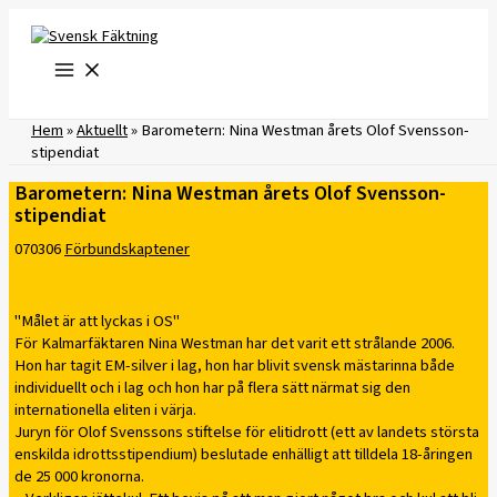
Hoppa
till
innehåll
Hem
»
Aktuellt
»
Barometern: Nina Westman årets Olof Svensson-
stipendiat
Barometern: Nina Westman årets Olof Svensson-
stipendiat
070306
Förbundskaptener
"Målet är att lyckas i OS"
För Kalmarfäktaren Nina Westman har det varit ett strålande 2006.
Hon har tagit EM-silver i lag, hon har blivit svensk mästarinna både
individuellt och i lag och hon har på flera sätt närmat sig den
internationella eliten i värja.
Juryn för Olof Svenssons stiftelse för elitidrott (ett av landets största
enskilda idrottsstipendium) beslutade enhälligt att tilldela 18-åringen
de 25 000 kronorna.