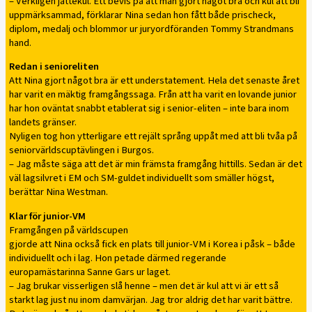
– Verkligen jättekul. Ett bevis på att man gjort något bra och kul att bli
uppmärksammad, förklarar Nina sedan hon fått både prischeck,
diplom, medalj och blommor ur juryordföranden Tommy Strandmans
hand.
Redan i senioreliten
Att Nina gjort något bra är ett understatement. Hela det senaste året
har varit en mäktig framgångssaga. Från att ha varit en lovande junior
har hon oväntat snabbt etablerat sig i senior-eliten – inte bara inom
landets gränser.
Nyligen tog hon ytterligare ett rejält språng uppåt med att bli tvåa på
seniorvärldscuptävlingen i Burgos.
– Jag måste säga att det är min främsta framgång hittills. Sedan är det
väl lagsilvret i EM och SM-guldet individuellt som smäller högst,
berättar Nina Westman.
Klar för junior-VM
Framgången på världscupen
gjorde att Nina också fick en plats till junior-VM i Korea i påsk – både
individuellt och i lag. Hon petade därmed regerande
europamästarinna Sanne Gars ur laget.
– Jag brukar visserligen slå henne – men det är kul att vi är ett så
starkt lag just nu inom damvärjan. Jag tror aldrig det har varit bättre.