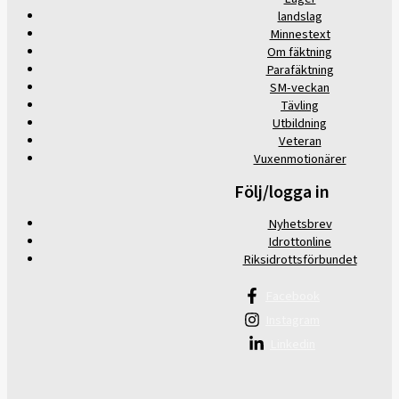
landslag
Minnestext
Om fäktning
Parafäktning
SM-veckan
Tävling
Utbildning
Veteran
Vuxenmotionärer
Följ/logga in
Nyhetsbrev
Idrottonline
Riksidrottsförbundet
Facebook
Instagram
Linkedin