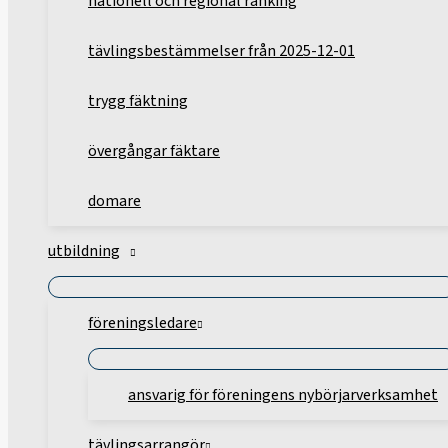
nationell och regional ranking
tävlingsbestämmelser från 2025-12-01
trygg fäktning
övergångar fäktare
domare
utbildning
föreningsledare
ansvarig för föreningens nybörjarverksamhet
tävlingsarrangör