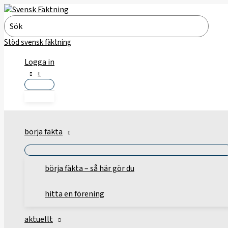
Hoppa
till
Search
innehåll
for:
Stöd svensk fäktning
Logga in
börja fäkta
börja fäkta – så här gör du
hitta en förening
aktuellt