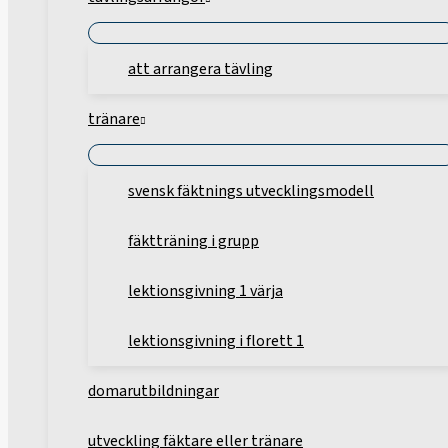
att arrangera tävling
tränare
svensk fäktnings utvecklingsmodell
fäktträning i grupp
lektionsgivning 1 värja
lektionsgivning i florett 1
domarutbildningar
utveckling fäktare eller tränare