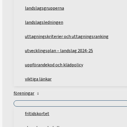
landslagsgrupperna
landslagsledningen
uttagningskriterier och uttagningsranking
utvecklingsplan – landslag 2024-25
uppförandekod och klädpolicy
viktiga länkar
föreningar
fritidskortet