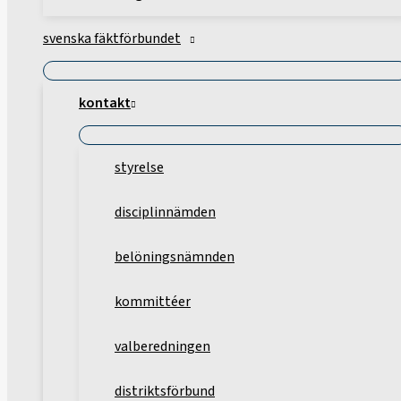
svenska fäktförbundet
kontakt
styrelse
disciplinnämden
belöningsnämnden
kommittéer
valberedningen
distriktsförbund