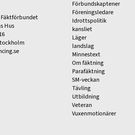
Förbundskaptener
Föreningsledare
 Fäktförbundet
Idrottspolitik
ns Hus
kansliet
16
Läger
Stockholm
landslag
ncing.se
Minnestext
Om fäktning
Parafäktning
SM-veckan
Tävling
Utbildning
Veteran
Vuxenmotionärer