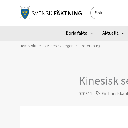
Hoppa
till
Search
innehåll
for:
Börja fäkta
Aktuellt
Hem
»
Aktuellt
»
Kinesisk seger i S:t Petersburg
Kinesisk s
070311
Förbundskap