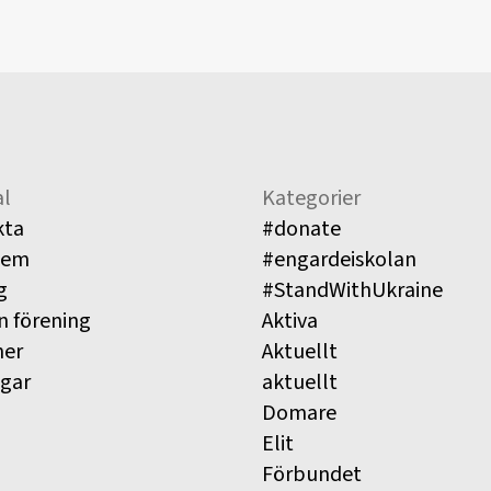
l
Kategorier
kta
#donate
lem
#engardeiskolan
g
#StandWithUkraine
n förening
Aktiva
ner
Aktuellt
ngar
aktuellt
Domare
Elit
Förbundet