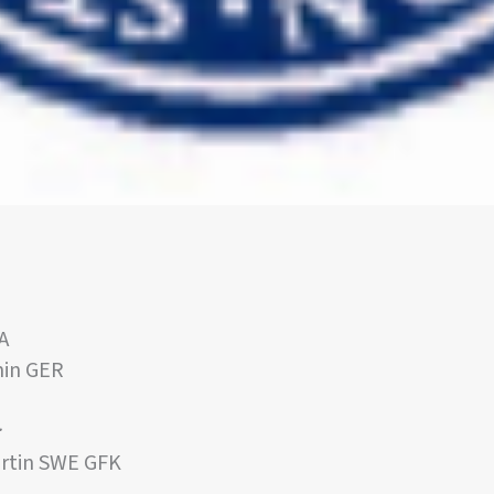
A
min GER
:
tin SWE GFK