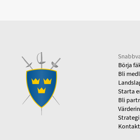
Snabbva
Börja fä
Bli med
Landsla
Starta e
Bli part
Värderi
Strategi
Kontakt