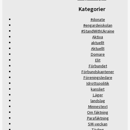
Kategorier
#donate
#engardeiskolan
#StandWithUkraine
Aktiva
aktuellt
Aktuellt
Domare
Elit
Förbundet
Förbundskaptener
Föreningsledare
Idrottspolitik
kansliet
Läger
landslag
Minnestext
Om fäktning
Parafäktning
SM-veckan
Tävling