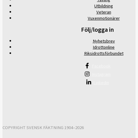
Utbildning
Veteran
Vuxenmotionärer
Följ/logga in
Nyhetsbrev
Idrottonline
Riksidrottsförbundet
Facebook
Instagram
Linkedin
COPYRIGHT SVENSK FÄKTNING 1904–2026