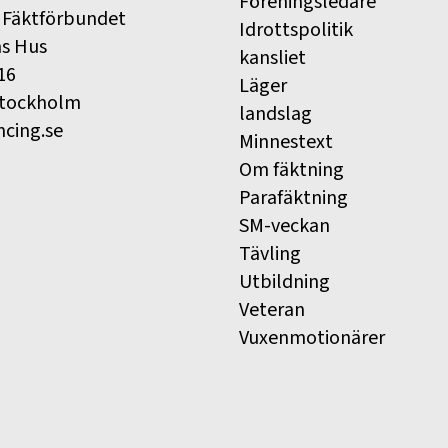
Föreningsledare
 Fäktförbundet
Idrottspolitik
ns Hus
kansliet
16
Läger
Stockholm
landslag
ncing.se
Minnestext
Om fäktning
Parafäktning
SM-veckan
Tävling
Utbildning
Veteran
Vuxenmotionärer