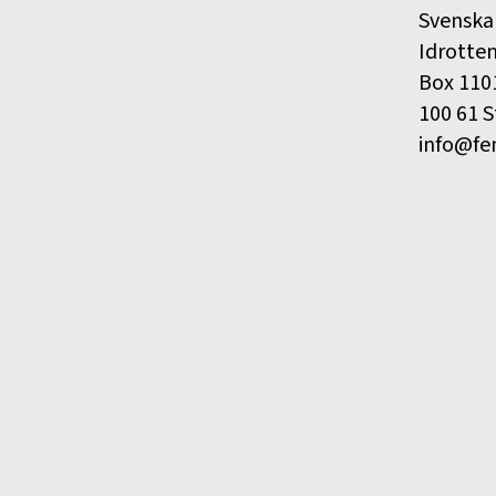
Svenska
Idrotte
Box 110
100 61 
info@fe