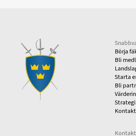
Snabbva
Börja fä
Bli med
Landsla
Starta e
Bli part
Värderi
Strategi
Kontakt
Kontakt