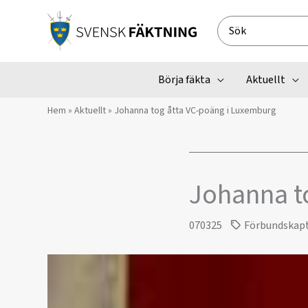
Hoppa
till
Search
innehåll
for:
Börja fäkta
Aktuellt
Hem
»
Aktuellt
»
Johanna tog åtta VC-poäng i Luxemburg
Johanna t
070325
Förbundskap