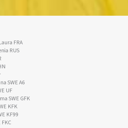
Laura FRA
nia RUS
R
HN
:
na SWE A6
WE UF
ma SWE GFK
WE KFK
WE KF99
E FKC