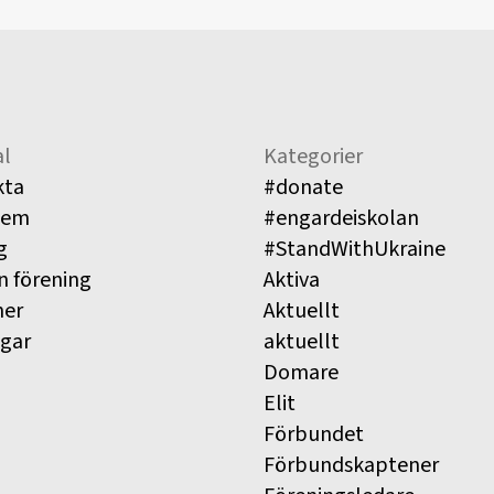
l
Kategorier
kta
#donate
lem
#engardeiskolan
g
#StandWithUkraine
n förening
Aktiva
ner
Aktuellt
ngar
aktuellt
Domare
Elit
Förbundet
Förbundskaptener