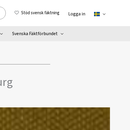
Stöd svensk fäktning
Logga in
Svenska Fäktförbundet
urg