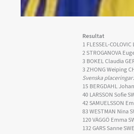
Resultat
1 FLESSEL-COLOVIC 
2 STROGANOVA Euge
3 BOKEL Claudia GE
3 ZHONG Weiping C
Svenska placeringar
15 BERGDAHL Johan
40 LARSSON Sofie S
42 SAMUELSSON Em
83 WESTMAN Nina S
120 VÄGGÖ Emma S
132 GARS Sanne SW