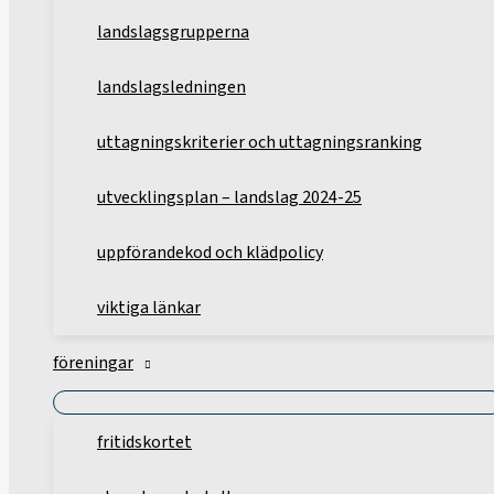
landslagsgrupperna
landslagsledningen
uttagningskriterier och uttagningsranking
utvecklingsplan – landslag 2024-25
uppförandekod och klädpolicy
viktiga länkar
föreningar
fritidskortet