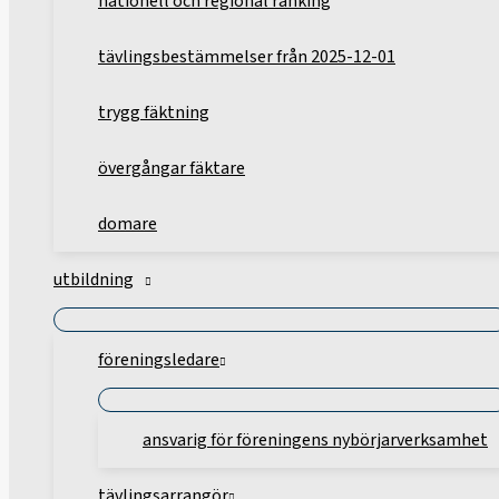
nationell och regional ranking
tävlingsbestämmelser från 2025-12-01
trygg fäktning
övergångar fäktare
domare
utbildning
föreningsledare
ansvarig för föreningens nybörjarverksamhet
tävlingsarrangör