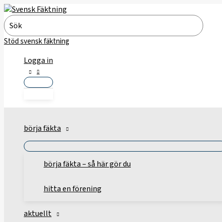
Hoppa
till
Search
innehåll
for:
Stöd svensk fäktning
Logga in
börja fäkta
börja fäkta – så här gör du
hitta en förening
aktuellt