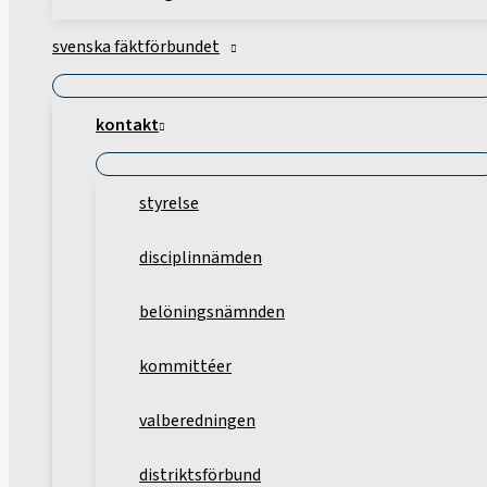
svenska fäktförbundet
kontakt
styrelse
disciplinnämden
belöningsnämnden
kommittéer
valberedningen
distriktsförbund