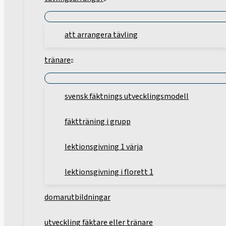
att arrangera tävling
tränare
svensk fäktnings utvecklingsmodell
fäktträning i grupp
lektionsgivning 1 värja
lektionsgivning i florett 1
domarutbildningar
utveckling fäktare eller tränare