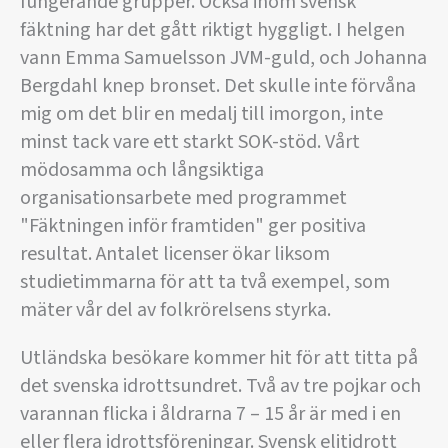
fungerande grupper. Också inom svensk
fäktning har det gått riktigt hyggligt. I helgen
vann Emma Samuelsson JVM-guld, och Johanna
Bergdahl knep bronset. Det skulle inte förvåna
mig om det blir en medalj till imorgon, inte
minst tack vare ett starkt SOK-stöd. Vårt
mödosamma och långsiktiga
organisationsarbete med programmet
"Fäktningen inför framtiden" ger positiva
resultat. Antalet licenser ökar liksom
studietimmarna för att ta två exempel, som
mäter vår del av folkrörelsens styrka.
Utländska besökare kommer hit för att titta på
det svenska idrottsundret. Två av tre pojkar och
varannan flicka i åldrarna 7 – 15 år är med i en
eller flera idrottsföreningar. Svensk elitidrott