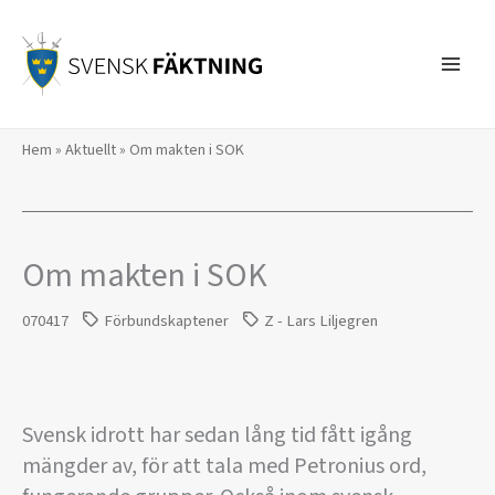
Hoppa
till
innehåll
Hem
»
Aktuellt
»
Om makten i SOK
Om makten i SOK
070417
Förbundskaptener
Z - Lars Liljegren
Svensk idrott har sedan lång tid fått igång
mängder av, för att tala med Petronius ord,