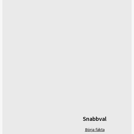
Snabbval
Börja fäkta