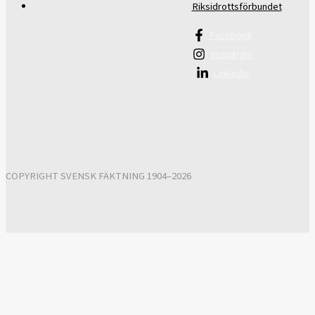
Riksidrottsförbundet
Facebook
Instagram
Linkedin
COPYRIGHT SVENSK FÄKTNING 1904–2026