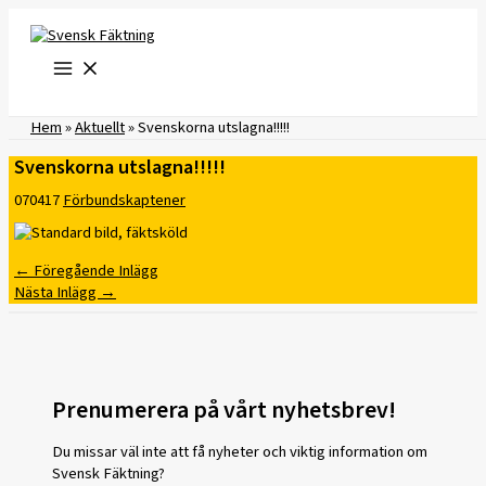
Hoppa
till
innehåll
Hem
»
Aktuellt
»
Svenskorna utslagna!!!!!
Svenskorna utslagna!!!!!
070417
Förbundskaptener
←
Föregående Inlägg
Nästa Inlägg
→
Prenumerera på vårt nyhetsbrev!
Du missar väl inte att få nyheter och viktig information om
Svensk Fäktning?