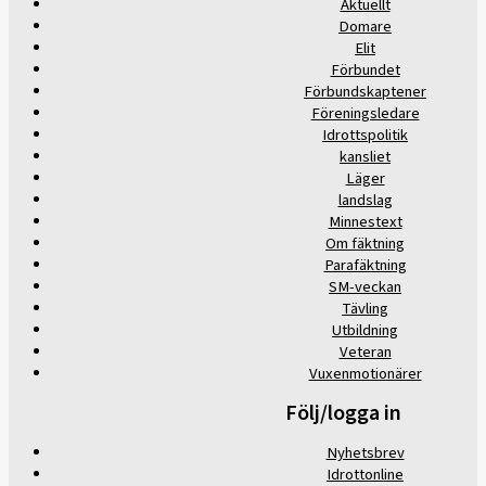
Aktuellt
Domare
Elit
Förbundet
Förbundskaptener
Föreningsledare
Idrottspolitik
kansliet
Läger
landslag
Minnestext
Om fäktning
Parafäktning
SM-veckan
Tävling
Utbildning
Veteran
Vuxenmotionärer
Följ/logga in
Nyhetsbrev
Idrottonline