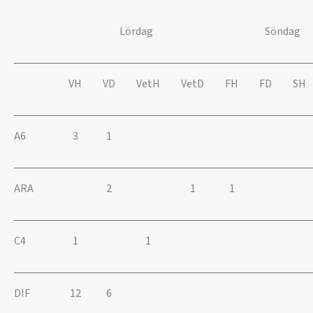
Lördag
Söndag
VH
VD
VetH
VetD
FH
FD
SH
A6
3
1
ARA
2
1
1
C4
1
1
DIF
12
6