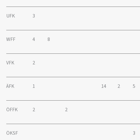
UFK
3
WFF
4
8
VFK
2
ÄFK
1
14
2
5
ÖFFK
2
2
ÖKSF
3