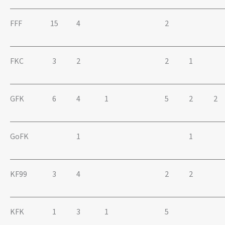
FFF
15
4
2
FKC
3
2
2
1
GFK
6
4
1
5
2
2
GoFK
1
1
KF99
3
4
2
2
KFK
1
3
1
5