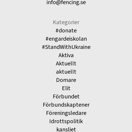
info@fencing.se
Kategorier
#donate
#engardeiskolan
#StandWithUkraine
Aktiva
Aktuellt
aktuellt
Domare
Elit
Förbundet
Förbundskaptener
Föreningsledare
Idrottspolitik
kansliet